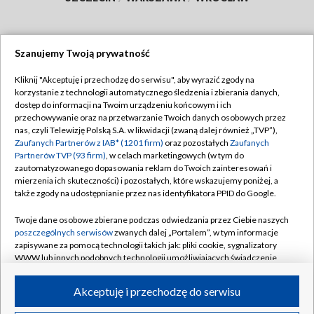
Szanujemy Twoją prywatność
Dołącz do nas:
Kliknij "Akceptuję i przechodzę do serwisu", aby wyrazić zgody na
korzystanie z technologii automatycznego śledzenia i zbierania danych,
TVP
dostęp do informacji na Twoim urządzeniu końcowym i ich
Abonament TVP
przechowywanie oraz na przetwarzanie Twoich danych osobowych przez
Regulamin TVP
nas, czyli Telewizję Polską S.A. w likwidacji (zwaną dalej również „TVP”),
Emisja w TVP
Zaufanych Partnerów z IAB* (1201 firm)
oraz pozostałych
Zaufanych
Polityka prywatności
Partnerów TVP (93 firm)
, w celach marketingowych (w tym do
Centrum informacji TVP
Moje zgody
zautomatyzowanego dopasowania reklam do Twoich zainteresowań i
mierzenia ich skuteczności) i pozostałych, które wskazujemy poniżej, a
Naziemna Telewizja Cyfrowa
Pomoc
także zgody na udostępnianie przez nas identyfikatora PPID do Google.
Sklep TVP
Biuro reklamy
Twoje dane osobowe zbierane podczas odwiedzania przez Ciebie naszych
Rada Programowa
poszczególnych serwisów
zwanych dalej „Portalem”, w tym informacje
Kontakt
zapisywane za pomocą technologii takich jak: pliki cookie, sygnalizatory
System NOS
WWW lub innych podobnych technologii umożliwiających świadczenie
dopasowanych i bezpiecznych usług, personalizację treści oraz reklam,
Informacje o nadawcy
Kanały
udostępnianie funkcji mediów społecznościowych oraz analizowanie
Akceptuję i przechodzę do serwisu
ruchu w Internecie.
Program dla prasy
©2026 Telewizja Polska S.A. w likwidacji