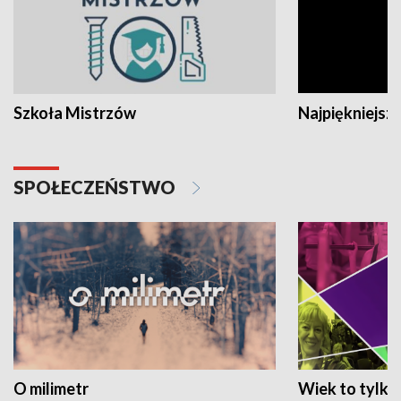
Szkoła Mistrzów
Najpiękniejsze
SPOŁECZEŃSTWO
O milimetr
Wiek to tylko 