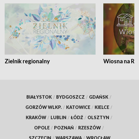
Zielnik regionalny
Wiosna na RO
BIAŁYSTOK
/
BYDGOSZCZ
/
GDAŃSK
/
GORZÓW WLKP.
/
KATOWICE
/
KIELCE
/
KRAKÓW
/
LUBLIN
/
ŁÓDŹ
/
OLSZTYN
/
OPOLE
/
POZNAŃ
/
RZESZÓW
/
SZCZECIN
/
WARSZAWA
/
WROCŁAW