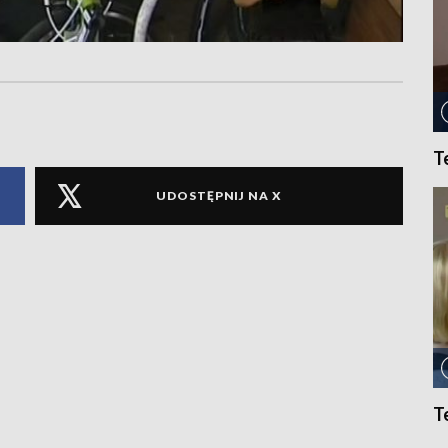
T
UDOSTĘPNIJ NA X
T