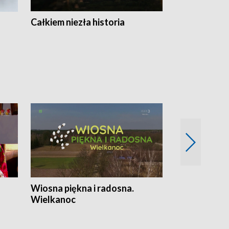
Całkiem niezła historia
Sanatoria
Wiosna piękna i radosna.
Gwiazdy od 
Wielkanoc
gwiazdki