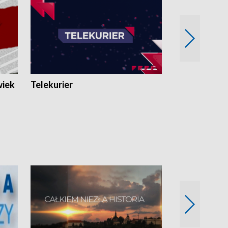
wiek
Telekurier
Kryminalna 