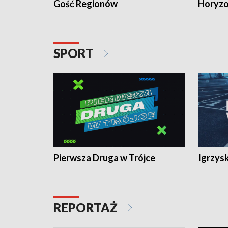
Gość Regionów
Horyzo
SPORT
Pierwsza Druga w Trójce
Igrzys
REPORTAŻ