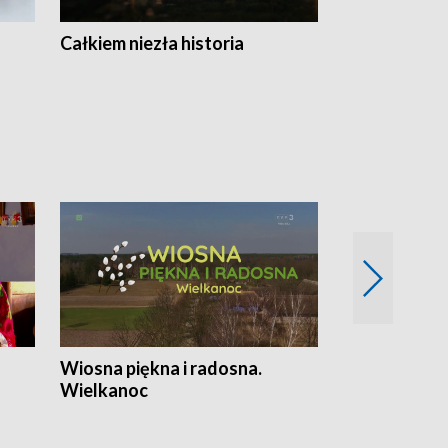
Całkiem niezła historia
Sanatoria
Wiosna piękna i radosna.
Gwiazdy od 
Wielkanoc
gwiazdki