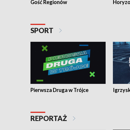
Gość Regionów
Horyzo
SPORT
Pierwsza Druga w Trójce
Igrzys
REPORTAŻ