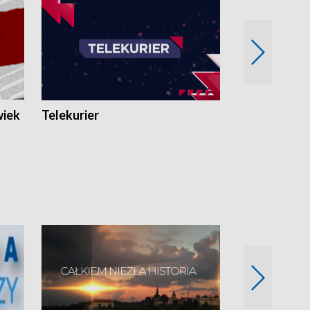
wiek
Telekurier
Kryminalna 