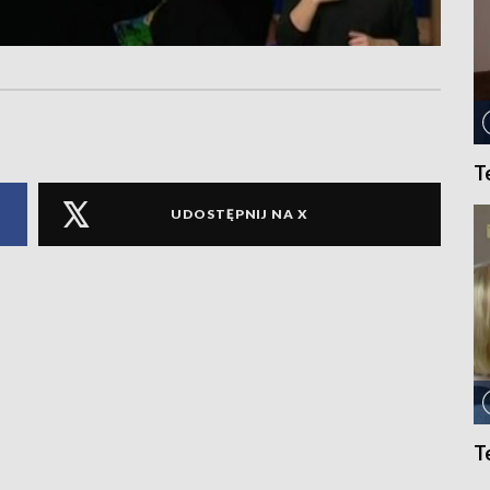
T
UDOSTĘPNIJ NA X
T