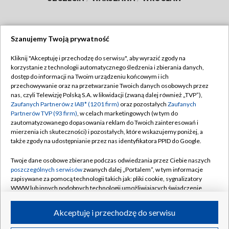
Szanujemy Twoją prywatność
Dołącz do nas:
Kliknij "Akceptuję i przechodzę do serwisu", aby wyrazić zgody na
korzystanie z technologii automatycznego śledzenia i zbierania danych,
TVP
dostęp do informacji na Twoim urządzeniu końcowym i ich
Abonament TVP
przechowywanie oraz na przetwarzanie Twoich danych osobowych przez
Regulamin TVP
nas, czyli Telewizję Polską S.A. w likwidacji (zwaną dalej również „TVP”),
Emisja w TVP
Zaufanych Partnerów z IAB* (1201 firm)
oraz pozostałych
Zaufanych
Polityka prywatności
Partnerów TVP (93 firm)
, w celach marketingowych (w tym do
Centrum informacji TVP
Moje zgody
zautomatyzowanego dopasowania reklam do Twoich zainteresowań i
mierzenia ich skuteczności) i pozostałych, które wskazujemy poniżej, a
Naziemna Telewizja Cyfrowa
Pomoc
także zgody na udostępnianie przez nas identyfikatora PPID do Google.
Sklep TVP
Biuro reklamy
Twoje dane osobowe zbierane podczas odwiedzania przez Ciebie naszych
Rada Programowa
poszczególnych serwisów
zwanych dalej „Portalem”, w tym informacje
Kontakt
zapisywane za pomocą technologii takich jak: pliki cookie, sygnalizatory
System NOS
WWW lub innych podobnych technologii umożliwiających świadczenie
dopasowanych i bezpiecznych usług, personalizację treści oraz reklam,
Informacje o nadawcy
Kanały
udostępnianie funkcji mediów społecznościowych oraz analizowanie
Akceptuję i przechodzę do serwisu
ruchu w Internecie.
Program dla prasy
©2026 Telewizja Polska S.A. w likwidacji