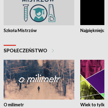
Szkoła Mistrzów
Najpiękniejsze
SPOŁECZEŃSTWO
O milimetr
Wiek to tylko 