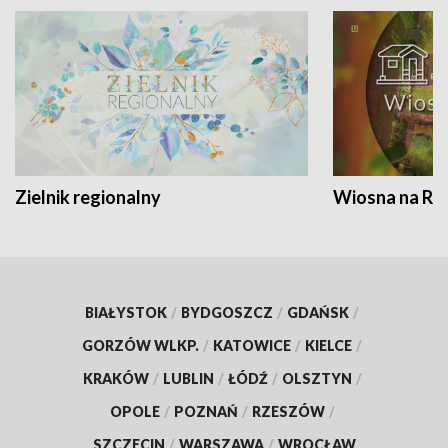
Zielnik regionalny
Wiosna na RO
BIAŁYSTOK
/
BYDGOSZCZ
/
GDAŃSK
/
GORZÓW WLKP.
/
KATOWICE
/
KIELCE
/
KRAKÓW
/
LUBLIN
/
ŁÓDŹ
/
OLSZTYN
/
OPOLE
/
POZNAŃ
/
RZESZÓW
/
SZCZECIN
/
WARSZAWA
/
WROCŁAW