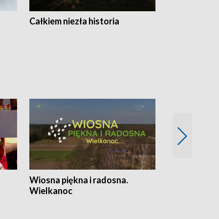
Całkiem niezła historia
Sanatoria
Wiosna piękna i radosna.
Gwiazdy od 
Wielkanoc
gwiazdki