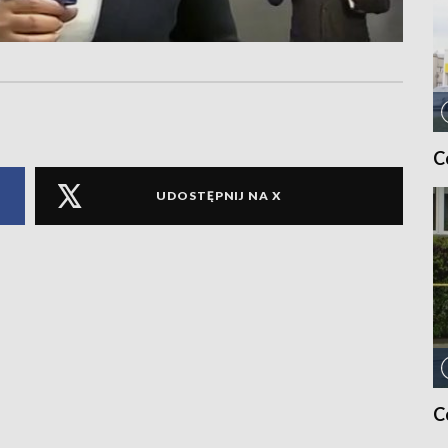
C
UDOSTĘPNIJ NA X
C