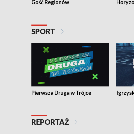
Gość Regionów
Horyzo
SPORT
Pierwsza Druga w Trójce
Igrzys
REPORTAŻ