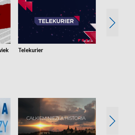
wiek
Telekurier
Kryminalna 