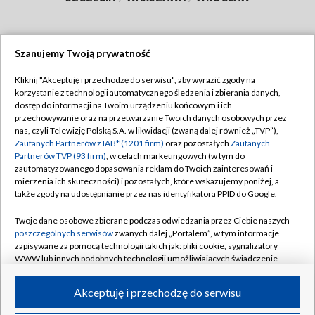
Szanujemy Twoją prywatność
Dołącz do nas:
Kliknij "Akceptuję i przechodzę do serwisu", aby wyrazić zgody na
korzystanie z technologii automatycznego śledzenia i zbierania danych,
TVP
dostęp do informacji na Twoim urządzeniu końcowym i ich
Abonament TVP
przechowywanie oraz na przetwarzanie Twoich danych osobowych przez
Regulamin TVP
nas, czyli Telewizję Polską S.A. w likwidacji (zwaną dalej również „TVP”),
Emisja w TVP
Zaufanych Partnerów z IAB* (1201 firm)
oraz pozostałych
Zaufanych
Polityka prywatności
Partnerów TVP (93 firm)
, w celach marketingowych (w tym do
Centrum informacji TVP
Moje zgody
zautomatyzowanego dopasowania reklam do Twoich zainteresowań i
mierzenia ich skuteczności) i pozostałych, które wskazujemy poniżej, a
Naziemna Telewizja Cyfrowa
Pomoc
także zgody na udostępnianie przez nas identyfikatora PPID do Google.
Sklep TVP
Biuro reklamy
Twoje dane osobowe zbierane podczas odwiedzania przez Ciebie naszych
Rada Programowa
poszczególnych serwisów
zwanych dalej „Portalem”, w tym informacje
Kontakt
zapisywane za pomocą technologii takich jak: pliki cookie, sygnalizatory
System NOS
WWW lub innych podobnych technologii umożliwiających świadczenie
dopasowanych i bezpiecznych usług, personalizację treści oraz reklam,
Informacje o nadawcy
Kanały
udostępnianie funkcji mediów społecznościowych oraz analizowanie
Akceptuję i przechodzę do serwisu
ruchu w Internecie.
Program dla prasy
©2026 Telewizja Polska S.A. w likwidacji