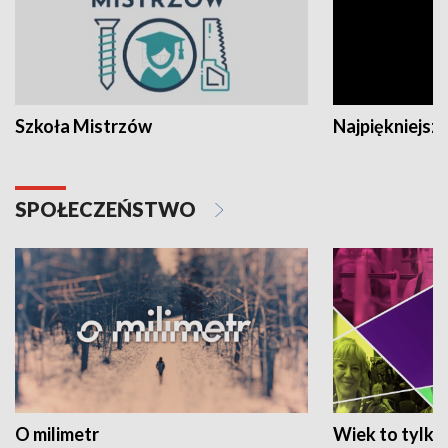
Szkoła Mistrzów
Najpiękniejsze
SPOŁECZEŃSTWO
O milimetr
Wiek to tylko 