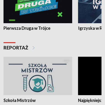
Pierwsza Druga w Trójce
Igrzyska w R
REPORTAŻ
Szkoła Mistrzów
Najpiękniejsze