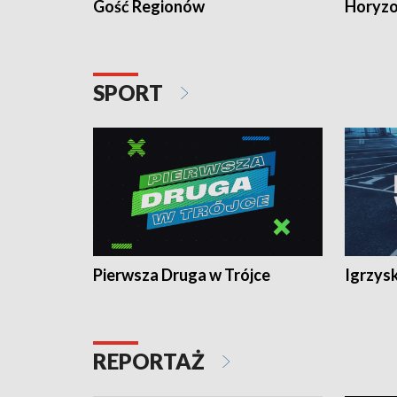
Gość Regionów
Horyzo
SPORT
Pierwsza Druga w Trójce
Igrzys
REPORTAŻ