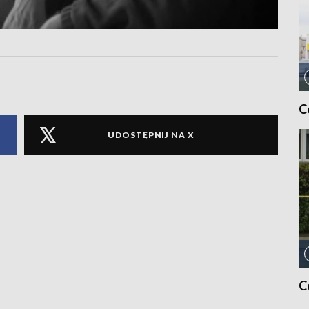
C
UDOSTĘPNIJ NA X
C