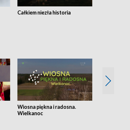
Całkiem niezła historia
Sanatoria
Wiosna piękna i radosna.
Gwiazdy od 
Wielkanoc
gwiazdki