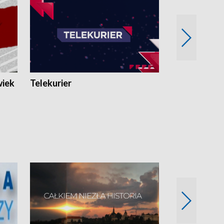
wiek
Telekurier
Kryminalna 