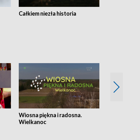
Całkiem niezła historia
Sanatoria
Wiosna piękna i radosna.
Gwiazdy od 
Wielkanoc
gwiazdki