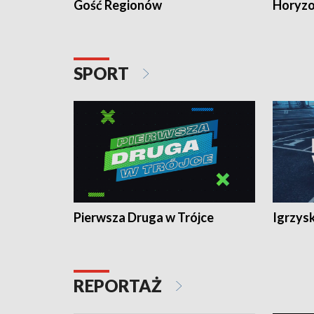
Gość Regionów
Horyzo
SPORT
Pierwsza Druga w Trójce
Igrzys
REPORTAŻ