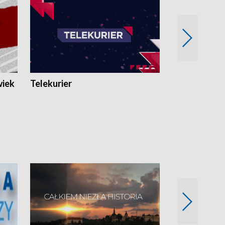
wiek
Telekurier
Kryminalna 