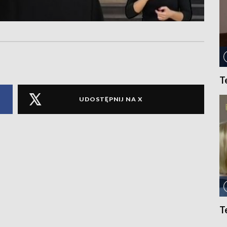
T
UDOSTĘPNIJ NA X
T