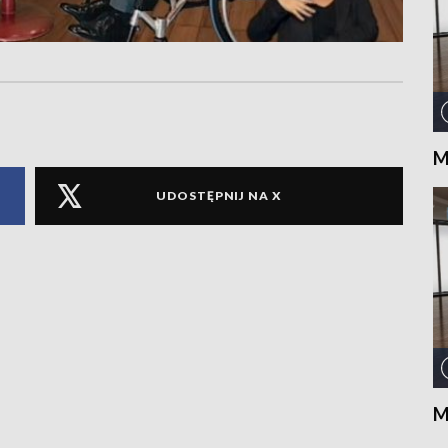
M
UDOSTĘPNIJ NA X
M