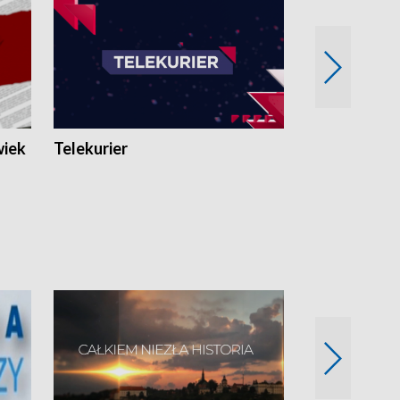
wiek
Telekurier
Kryminalna 