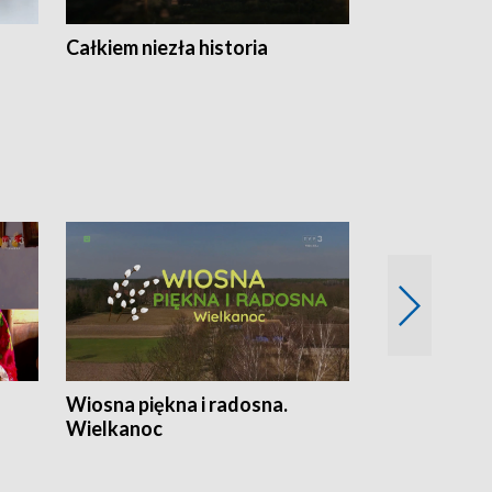
Całkiem niezła historia
Sanatoria
Wiosna piękna i radosna.
Gwiazdy od 
Wielkanoc
gwiazdki