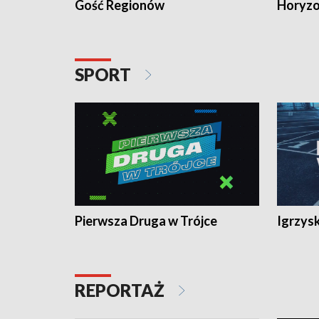
Gość Regionów
Horyzo
SPORT
Pierwsza Druga w Trójce
Igrzys
REPORTAŻ