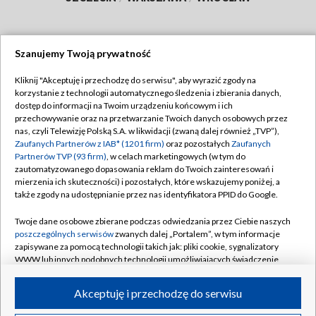
Szanujemy Twoją prywatność
Dołącz do nas:
Kliknij "Akceptuję i przechodzę do serwisu", aby wyrazić zgody na
korzystanie z technologii automatycznego śledzenia i zbierania danych,
TVP
dostęp do informacji na Twoim urządzeniu końcowym i ich
Abonament TVP
przechowywanie oraz na przetwarzanie Twoich danych osobowych przez
Regulamin TVP
nas, czyli Telewizję Polską S.A. w likwidacji (zwaną dalej również „TVP”),
Emisja w TVP
Zaufanych Partnerów z IAB* (1201 firm)
oraz pozostałych
Zaufanych
Polityka prywatności
Partnerów TVP (93 firm)
, w celach marketingowych (w tym do
Centrum informacji TVP
Moje zgody
zautomatyzowanego dopasowania reklam do Twoich zainteresowań i
mierzenia ich skuteczności) i pozostałych, które wskazujemy poniżej, a
Naziemna Telewizja Cyfrowa
Pomoc
także zgody na udostępnianie przez nas identyfikatora PPID do Google.
Sklep TVP
Biuro reklamy
Twoje dane osobowe zbierane podczas odwiedzania przez Ciebie naszych
Rada Programowa
poszczególnych serwisów
zwanych dalej „Portalem”, w tym informacje
Kontakt
zapisywane za pomocą technologii takich jak: pliki cookie, sygnalizatory
System NOS
WWW lub innych podobnych technologii umożliwiających świadczenie
dopasowanych i bezpiecznych usług, personalizację treści oraz reklam,
Informacje o nadawcy
Kanały
udostępnianie funkcji mediów społecznościowych oraz analizowanie
Akceptuję i przechodzę do serwisu
ruchu w Internecie.
Program dla prasy
©2026 Telewizja Polska S.A. w likwidacji