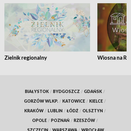
Zielnik regionalny
Wiosna na RO
BIAŁYSTOK
/
BYDGOSZCZ
/
GDAŃSK
/
GORZÓW WLKP.
/
KATOWICE
/
KIELCE
/
KRAKÓW
/
LUBLIN
/
ŁÓDŹ
/
OLSZTYN
/
OPOLE
/
POZNAŃ
/
RZESZÓW
/
SZCZECIN
/
WARSZAWA
/
WROCŁAW