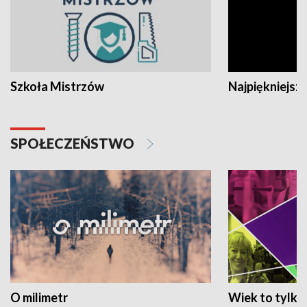
Szkoła Mistrzów
Najpiękniejsze
SPOŁECZEŃSTWO
O milimetr
Wiek to tylko 