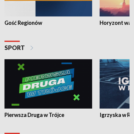
Gość Regionów
Horyzont war
SPORT
Pierwsza Druga w Trójce
Igrzyska w R