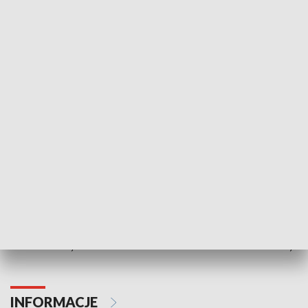
Теленовини / Telenowyny: 28.03.2026
ZOBACZ WIĘCEJ
NAJNOWSZE WYDANIA PROGRAMÓW
07.08.2026, 19:45
06.08.2026, 19
INFORMACJE