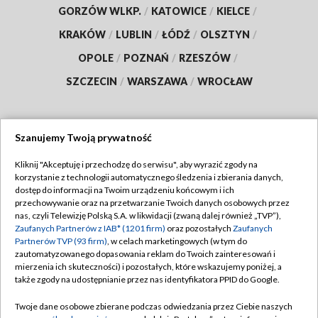
GORZÓW WLKP.
/
KATOWICE
/
KIELCE
/
KRAKÓW
/
LUBLIN
/
ŁÓDŹ
/
OLSZTYN
/
OPOLE
/
POZNAŃ
/
RZESZÓW
/
SZCZECIN
/
WARSZAWA
/
WROCŁAW
Szanujemy Twoją prywatność
Dołącz do nas:
Kliknij "Akceptuję i przechodzę do serwisu", aby wyrazić zgody na
korzystanie z technologii automatycznego śledzenia i zbierania danych,
TVP
dostęp do informacji na Twoim urządzeniu końcowym i ich
Abonament TVP
przechowywanie oraz na przetwarzanie Twoich danych osobowych przez
Regulamin TVP
nas, czyli Telewizję Polską S.A. w likwidacji (zwaną dalej również „TVP”),
Emisja w TVP
Zaufanych Partnerów z IAB* (1201 firm)
oraz pozostałych
Zaufanych
Polityka prywatności
Partnerów TVP (93 firm)
, w celach marketingowych (w tym do
Centrum informacji TVP
Moje zgody
zautomatyzowanego dopasowania reklam do Twoich zainteresowań i
mierzenia ich skuteczności) i pozostałych, które wskazujemy poniżej, a
Naziemna Telewizja Cyfrowa
Pomoc
także zgody na udostępnianie przez nas identyfikatora PPID do Google.
Sklep TVP
Biuro reklamy
Twoje dane osobowe zbierane podczas odwiedzania przez Ciebie naszych
Rada Programowa