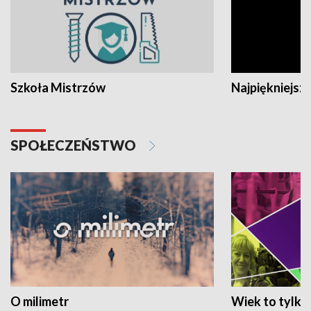
Szkoła Mistrzów
Najpiękniejsze
SPOŁECZEŃSTWO
O milimetr
Wiek to tylko 