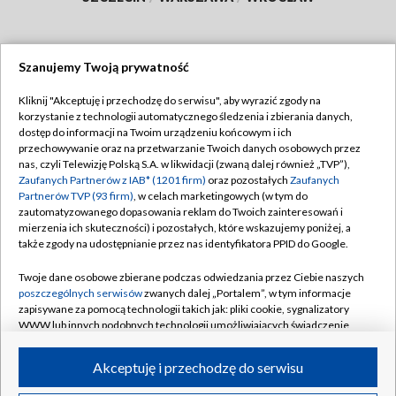
Szanujemy Twoją prywatność
Dołącz do nas:
Kliknij "Akceptuję i przechodzę do serwisu", aby wyrazić zgody na
korzystanie z technologii automatycznego śledzenia i zbierania danych,
TVP
dostęp do informacji na Twoim urządzeniu końcowym i ich
Abonament TVP
przechowywanie oraz na przetwarzanie Twoich danych osobowych przez
Regulamin TVP
nas, czyli Telewizję Polską S.A. w likwidacji (zwaną dalej również „TVP”),
Emisja w TVP
Zaufanych Partnerów z IAB* (1201 firm)
oraz pozostałych
Zaufanych
Polityka prywatności
Partnerów TVP (93 firm)
, w celach marketingowych (w tym do
Centrum informacji TVP
Moje zgody
zautomatyzowanego dopasowania reklam do Twoich zainteresowań i
mierzenia ich skuteczności) i pozostałych, które wskazujemy poniżej, a
Naziemna Telewizja Cyfrowa
Pomoc
także zgody na udostępnianie przez nas identyfikatora PPID do Google.
Sklep TVP
Biuro reklamy
Twoje dane osobowe zbierane podczas odwiedzania przez Ciebie naszych
Rada Programowa
poszczególnych serwisów
zwanych dalej „Portalem”, w tym informacje
Kontakt
zapisywane za pomocą technologii takich jak: pliki cookie, sygnalizatory
System NOS
WWW lub innych podobnych technologii umożliwiających świadczenie
dopasowanych i bezpiecznych usług, personalizację treści oraz reklam,
Informacje o nadawcy
Kanały
udostępnianie funkcji mediów społecznościowych oraz analizowanie
Akceptuję i przechodzę do serwisu
ruchu w Internecie.
Program dla prasy
©2026 Telewizja Polska S.A. w likwidacji