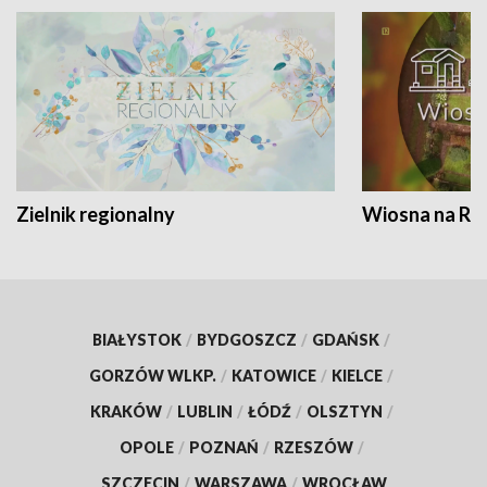
Zielnik regionalny
Wiosna na RO
BIAŁYSTOK
/
BYDGOSZCZ
/
GDAŃSK
/
GORZÓW WLKP.
/
KATOWICE
/
KIELCE
/
KRAKÓW
/
LUBLIN
/
ŁÓDŹ
/
OLSZTYN
/
OPOLE
/
POZNAŃ
/
RZESZÓW
/
SZCZECIN
/
WARSZAWA
/
WROCŁAW