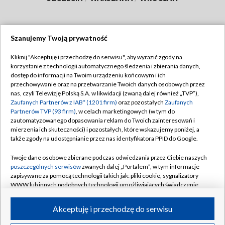
Szanujemy Twoją prywatność
Dołącz do nas:
Kliknij "Akceptuję i przechodzę do serwisu", aby wyrazić zgody na
korzystanie z technologii automatycznego śledzenia i zbierania danych,
TVP
dostęp do informacji na Twoim urządzeniu końcowym i ich
Abonament TVP
przechowywanie oraz na przetwarzanie Twoich danych osobowych przez
Regulamin TVP
nas, czyli Telewizję Polską S.A. w likwidacji (zwaną dalej również „TVP”),
Emisja w TVP
Zaufanych Partnerów z IAB* (1201 firm)
oraz pozostałych
Zaufanych
Polityka prywatności
Partnerów TVP (93 firm)
, w celach marketingowych (w tym do
Centrum informacji TVP
Moje zgody
zautomatyzowanego dopasowania reklam do Twoich zainteresowań i
mierzenia ich skuteczności) i pozostałych, które wskazujemy poniżej, a
Naziemna Telewizja Cyfrowa
Pomoc
także zgody na udostępnianie przez nas identyfikatora PPID do Google.
Sklep TVP
Biuro reklamy
Twoje dane osobowe zbierane podczas odwiedzania przez Ciebie naszych
Rada Programowa
poszczególnych serwisów
zwanych dalej „Portalem”, w tym informacje
Kontakt
zapisywane za pomocą technologii takich jak: pliki cookie, sygnalizatory
System NOS
WWW lub innych podobnych technologii umożliwiających świadczenie
dopasowanych i bezpiecznych usług, personalizację treści oraz reklam,
Informacje o nadawcy
Kanały
udostępnianie funkcji mediów społecznościowych oraz analizowanie
Akceptuję i przechodzę do serwisu
ruchu w Internecie.
Program dla prasy
©2026 Telewizja Polska S.A. w likwidacji