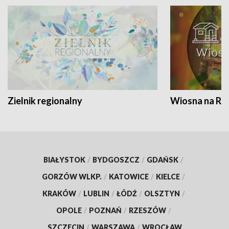
Zielnik regionalny
Wiosna na RO
BIAŁYSTOK
/
BYDGOSZCZ
/
GDAŃSK
/
GORZÓW WLKP.
/
KATOWICE
/
KIELCE
/
KRAKÓW
/
LUBLIN
/
ŁÓDŹ
/
OLSZTYN
/
OPOLE
/
POZNAŃ
/
RZESZÓW
/
SZCZECIN
/
WARSZAWA
/
WROCŁAW