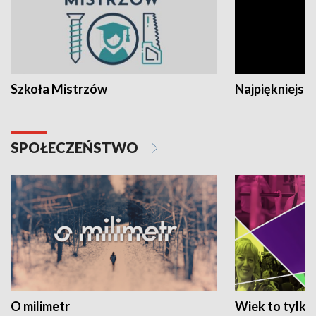
Szkoła Mistrzów
Najpiękniejsze
SPOŁECZEŃSTWO
O milimetr
Wiek to tylko 