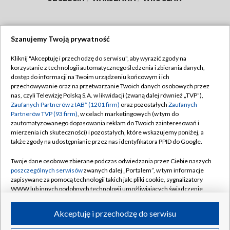
Szanujemy Twoją prywatność
Dołącz do nas:
Kliknij "Akceptuję i przechodzę do serwisu", aby wyrazić zgody na
korzystanie z technologii automatycznego śledzenia i zbierania danych,
TVP
dostęp do informacji na Twoim urządzeniu końcowym i ich
Abonament TVP
przechowywanie oraz na przetwarzanie Twoich danych osobowych przez
Regulamin TVP
nas, czyli Telewizję Polską S.A. w likwidacji (zwaną dalej również „TVP”),
Emisja w TVP
Zaufanych Partnerów z IAB* (1201 firm)
oraz pozostałych
Zaufanych
Polityka prywatności
Partnerów TVP (93 firm)
, w celach marketingowych (w tym do
Centrum informacji TVP
Moje zgody
zautomatyzowanego dopasowania reklam do Twoich zainteresowań i
mierzenia ich skuteczności) i pozostałych, które wskazujemy poniżej, a
Naziemna Telewizja Cyfrowa
Pomoc
także zgody na udostępnianie przez nas identyfikatora PPID do Google.
Sklep TVP
Biuro reklamy
Twoje dane osobowe zbierane podczas odwiedzania przez Ciebie naszych
Rada Programowa
poszczególnych serwisów
zwanych dalej „Portalem”, w tym informacje
Kontakt
zapisywane za pomocą technologii takich jak: pliki cookie, sygnalizatory
System NOS
WWW lub innych podobnych technologii umożliwiających świadczenie
dopasowanych i bezpiecznych usług, personalizację treści oraz reklam,
Informacje o nadawcy
Kanały
udostępnianie funkcji mediów społecznościowych oraz analizowanie
Akceptuję i przechodzę do serwisu
ruchu w Internecie.
Program dla prasy
©2026 Telewizja Polska S.A. w likwidacji