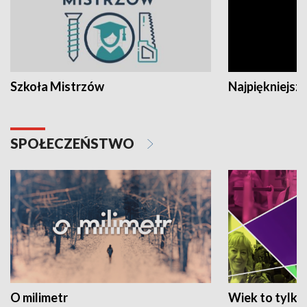
Szkoła Mistrzów
Najpiękniejsze
SPOŁECZEŃSTWO
O milimetr
Wiek to tylko 