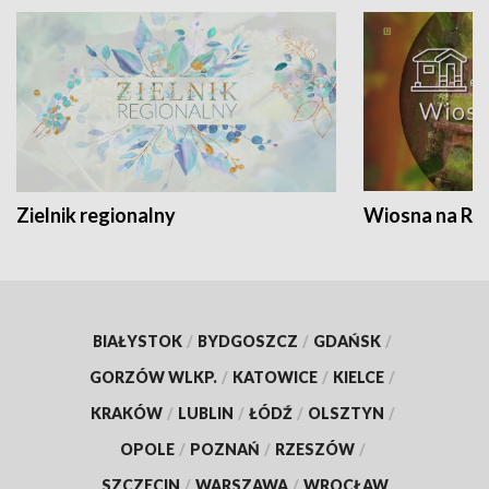
Zielnik regionalny
Wiosna na RO
BIAŁYSTOK
/
BYDGOSZCZ
/
GDAŃSK
/
GORZÓW WLKP.
/
KATOWICE
/
KIELCE
/
KRAKÓW
/
LUBLIN
/
ŁÓDŹ
/
OLSZTYN
/
OPOLE
/
POZNAŃ
/
RZESZÓW
/
SZCZECIN
/
WARSZAWA
/
WROCŁAW