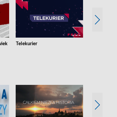
wiek
Telekurier
Kryminalna 