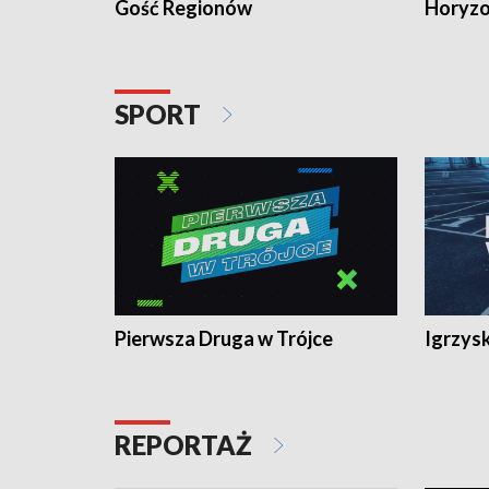
Gość Regionów
Horyzo
SPORT
Pierwsza Druga w Trójce
Igrzys
REPORTAŻ