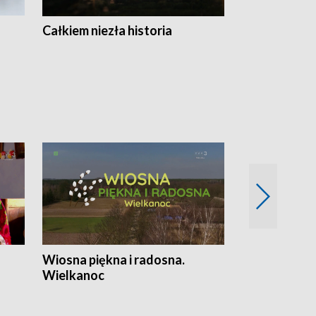
Całkiem niezła historia
Sanatoria
Wiosna piękna i radosna.
Gwiazdy od 
Wielkanoc
gwiazdki