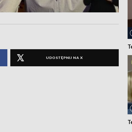
T
UDOSTĘPNIJ NA X
T