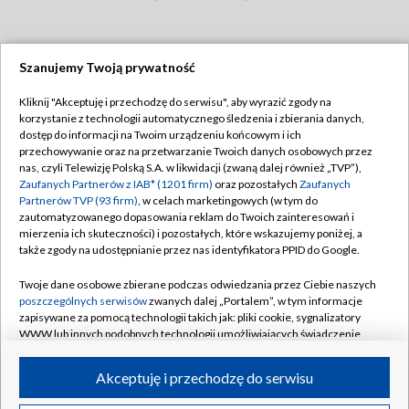
Szanujemy Twoją prywatność
Dołącz do nas:
Kliknij "Akceptuję i przechodzę do serwisu", aby wyrazić zgody na
korzystanie z technologii automatycznego śledzenia i zbierania danych,
TVP
dostęp do informacji na Twoim urządzeniu końcowym i ich
Abonament TVP
przechowywanie oraz na przetwarzanie Twoich danych osobowych przez
Regulamin TVP
nas, czyli Telewizję Polską S.A. w likwidacji (zwaną dalej również „TVP”),
Emisja w TVP
Zaufanych Partnerów z IAB* (1201 firm)
oraz pozostałych
Zaufanych
Polityka prywatności
Partnerów TVP (93 firm)
, w celach marketingowych (w tym do
Centrum informacji TVP
Moje zgody
zautomatyzowanego dopasowania reklam do Twoich zainteresowań i
mierzenia ich skuteczności) i pozostałych, które wskazujemy poniżej, a
Naziemna Telewizja Cyfrowa
Pomoc
także zgody na udostępnianie przez nas identyfikatora PPID do Google.
Sklep TVP
Biuro reklamy
Twoje dane osobowe zbierane podczas odwiedzania przez Ciebie naszych
Rada Programowa
poszczególnych serwisów
zwanych dalej „Portalem”, w tym informacje
Kontakt
zapisywane za pomocą technologii takich jak: pliki cookie, sygnalizatory
System NOS
WWW lub innych podobnych technologii umożliwiających świadczenie
dopasowanych i bezpiecznych usług, personalizację treści oraz reklam,
Informacje o nadawcy
Kanały
udostępnianie funkcji mediów społecznościowych oraz analizowanie
Akceptuję i przechodzę do serwisu
ruchu w Internecie.
Program dla prasy
©2026 Telewizja Polska S.A. w likwidacji