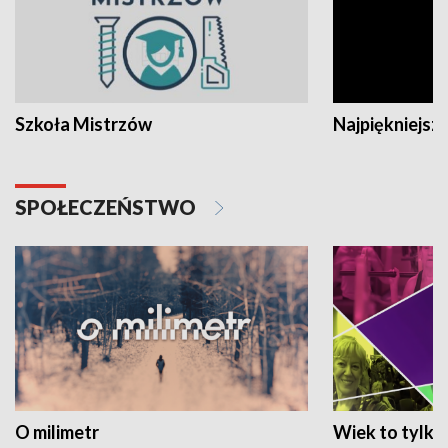
Szkoła Mistrzów
Najpiękniejsze
SPOŁECZEŃSTWO
O milimetr
Wiek to tylko 