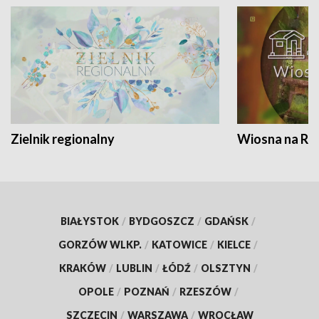
Zielnik regionalny
Wiosna na RO
BIAŁYSTOK
/
BYDGOSZCZ
/
GDAŃSK
/
GORZÓW WLKP.
/
KATOWICE
/
KIELCE
/
KRAKÓW
/
LUBLIN
/
ŁÓDŹ
/
OLSZTYN
/
OPOLE
/
POZNAŃ
/
RZESZÓW
/
SZCZECIN
/
WARSZAWA
/
WROCŁAW