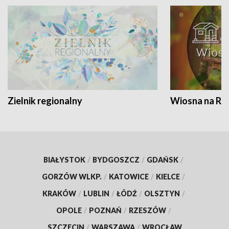
Zielnik regionalny
Wiosna na RO
BIAŁYSTOK
/
BYDGOSZCZ
/
GDAŃSK
/
GORZÓW WLKP.
/
KATOWICE
/
KIELCE
/
KRAKÓW
/
LUBLIN
/
ŁÓDŹ
/
OLSZTYN
/
OPOLE
/
POZNAŃ
/
RZESZÓW
/
SZCZECIN
/
WARSZAWA
/
WROCŁAW