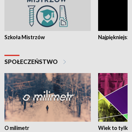
Szkoła Mistrzów
Najpiękniejsze
SPOŁECZEŃSTWO
O milimetr
Wiek to tylko 