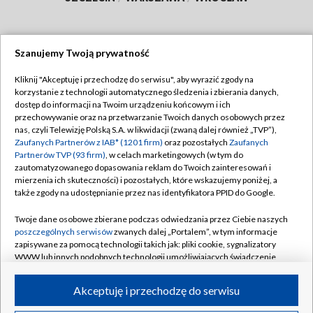
Szanujemy Twoją prywatność
Dołącz do nas:
Kliknij "Akceptuję i przechodzę do serwisu", aby wyrazić zgody na
korzystanie z technologii automatycznego śledzenia i zbierania danych,
TVP
dostęp do informacji na Twoim urządzeniu końcowym i ich
Abonament TVP
przechowywanie oraz na przetwarzanie Twoich danych osobowych przez
Regulamin TVP
nas, czyli Telewizję Polską S.A. w likwidacji (zwaną dalej również „TVP”),
Emisja w TVP
Zaufanych Partnerów z IAB* (1201 firm)
oraz pozostałych
Zaufanych
Polityka prywatności
Partnerów TVP (93 firm)
, w celach marketingowych (w tym do
Centrum informacji TVP
Moje zgody
zautomatyzowanego dopasowania reklam do Twoich zainteresowań i
mierzenia ich skuteczności) i pozostałych, które wskazujemy poniżej, a
Naziemna Telewizja Cyfrowa
Pomoc
także zgody na udostępnianie przez nas identyfikatora PPID do Google.
Sklep TVP
Biuro reklamy
Twoje dane osobowe zbierane podczas odwiedzania przez Ciebie naszych
Rada Programowa
poszczególnych serwisów
zwanych dalej „Portalem”, w tym informacje
Kontakt
zapisywane za pomocą technologii takich jak: pliki cookie, sygnalizatory
System NOS
WWW lub innych podobnych technologii umożliwiających świadczenie
dopasowanych i bezpiecznych usług, personalizację treści oraz reklam,
Informacje o nadawcy
Kanały
udostępnianie funkcji mediów społecznościowych oraz analizowanie
Akceptuję i przechodzę do serwisu
ruchu w Internecie.
Program dla prasy
©2026 Telewizja Polska S.A. w likwidacji