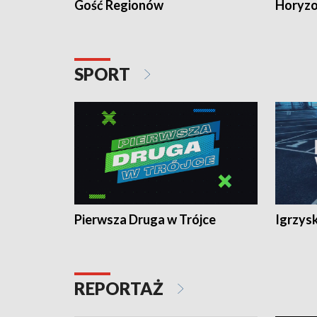
Gość Regionów
Horyzo
SPORT
Pierwsza Druga w Trójce
Igrzys
REPORTAŻ