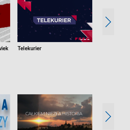
wiek
Telekurier
Kryminalna 