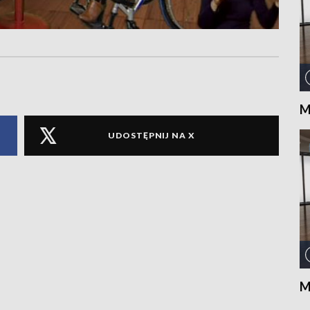
M
UDOSTĘPNIJ NA X
M