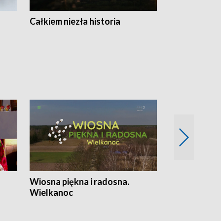
Całkiem niezła historia
Sanatoria
Wiosna piękna i radosna.
Gwiazdy od 
Wielkanoc
gwiazdki