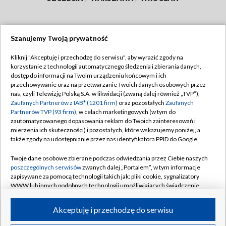
Szanujemy Twoją prywatność
Dołącz do nas:
Kliknij "Akceptuję i przechodzę do serwisu", aby wyrazić zgody na
korzystanie z technologii automatycznego śledzenia i zbierania danych,
TVP
dostęp do informacji na Twoim urządzeniu końcowym i ich
Abonament TVP
przechowywanie oraz na przetwarzanie Twoich danych osobowych przez
Regulamin TVP
nas, czyli Telewizję Polską S.A. w likwidacji (zwaną dalej również „TVP”),
Emisja w TVP
Zaufanych Partnerów z IAB* (1201 firm)
oraz pozostałych
Zaufanych
Polityka prywatności
Partnerów TVP (93 firm)
, w celach marketingowych (w tym do
Centrum informacji TVP
Moje zgody
zautomatyzowanego dopasowania reklam do Twoich zainteresowań i
mierzenia ich skuteczności) i pozostałych, które wskazujemy poniżej, a
Naziemna Telewizja Cyfrowa
Pomoc
także zgody na udostępnianie przez nas identyfikatora PPID do Google.
Sklep TVP
Biuro reklamy
Twoje dane osobowe zbierane podczas odwiedzania przez Ciebie naszych
Rada Programowa
poszczególnych serwisów
zwanych dalej „Portalem”, w tym informacje
Kontakt
zapisywane za pomocą technologii takich jak: pliki cookie, sygnalizatory
System NOS
WWW lub innych podobnych technologii umożliwiających świadczenie
dopasowanych i bezpiecznych usług, personalizację treści oraz reklam,
Informacje o nadawcy
Kanały
udostępnianie funkcji mediów społecznościowych oraz analizowanie
Akceptuję i przechodzę do serwisu
ruchu w Internecie.
Program dla prasy
©2026 Telewizja Polska S.A. w likwidacji