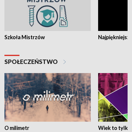
Szkoła Mistrzów
Najpiękniejsze
SPOŁECZEŃSTWO
O milimetr
Wiek to tylko 