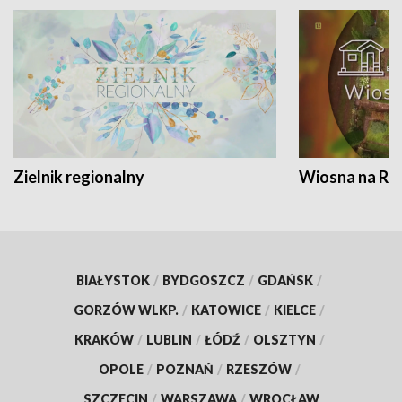
Zielnik regionalny
Wiosna na RO
BIAŁYSTOK
/
BYDGOSZCZ
/
GDAŃSK
/
GORZÓW WLKP.
/
KATOWICE
/
KIELCE
/
KRAKÓW
/
LUBLIN
/
ŁÓDŹ
/
OLSZTYN
/
OPOLE
/
POZNAŃ
/
RZESZÓW
/
SZCZECIN
/
WARSZAWA
/
WROCŁAW