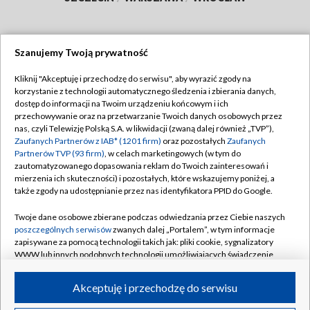
Szanujemy Twoją prywatność
Dołącz do nas:
Kliknij "Akceptuję i przechodzę do serwisu", aby wyrazić zgody na
korzystanie z technologii automatycznego śledzenia i zbierania danych,
TVP
dostęp do informacji na Twoim urządzeniu końcowym i ich
Abonament TVP
przechowywanie oraz na przetwarzanie Twoich danych osobowych przez
Regulamin TVP
nas, czyli Telewizję Polską S.A. w likwidacji (zwaną dalej również „TVP”),
Emisja w TVP
Zaufanych Partnerów z IAB* (1201 firm)
oraz pozostałych
Zaufanych
Polityka prywatności
Partnerów TVP (93 firm)
, w celach marketingowych (w tym do
Centrum informacji TVP
Moje zgody
zautomatyzowanego dopasowania reklam do Twoich zainteresowań i
mierzenia ich skuteczności) i pozostałych, które wskazujemy poniżej, a
Naziemna Telewizja Cyfrowa
Pomoc
także zgody na udostępnianie przez nas identyfikatora PPID do Google.
Sklep TVP
Biuro reklamy
Twoje dane osobowe zbierane podczas odwiedzania przez Ciebie naszych
Rada Programowa
poszczególnych serwisów
zwanych dalej „Portalem”, w tym informacje
Kontakt
zapisywane za pomocą technologii takich jak: pliki cookie, sygnalizatory
System NOS
WWW lub innych podobnych technologii umożliwiających świadczenie
dopasowanych i bezpiecznych usług, personalizację treści oraz reklam,
Informacje o nadawcy
Kanały
udostępnianie funkcji mediów społecznościowych oraz analizowanie
Akceptuję i przechodzę do serwisu
ruchu w Internecie.
Program dla prasy
©2026 Telewizja Polska S.A. w likwidacji