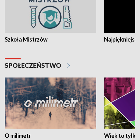
Szkoła Mistrzów
Najpiękniejsze
SPOŁECZEŃSTWO
O milimetr
Wiek to tylko 