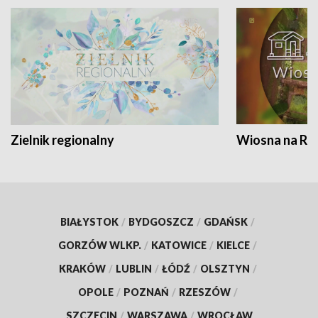
Zielnik regionalny
Wiosna na RO
BIAŁYSTOK
/
BYDGOSZCZ
/
GDAŃSK
/
GORZÓW WLKP.
/
KATOWICE
/
KIELCE
/
KRAKÓW
/
LUBLIN
/
ŁÓDŹ
/
OLSZTYN
/
OPOLE
/
POZNAŃ
/
RZESZÓW
/
SZCZECIN
/
WARSZAWA
/
WROCŁAW