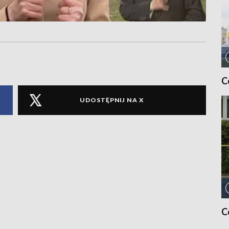
C
UDOSTĘPNIJ NA X
C