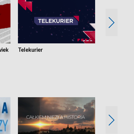
wiek
Telekurier
Kryminalna 