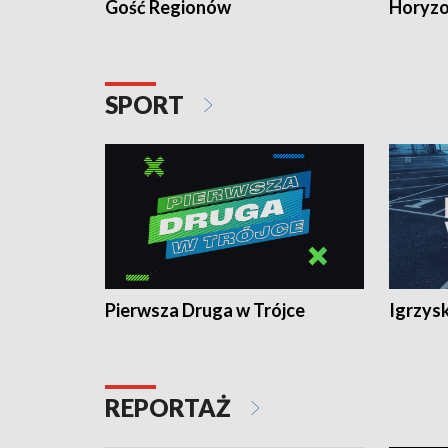
Gość Regionów
Horyzo
SPORT
Pierwsza Druga w Trójce
Igrzys
REPORTAŻ