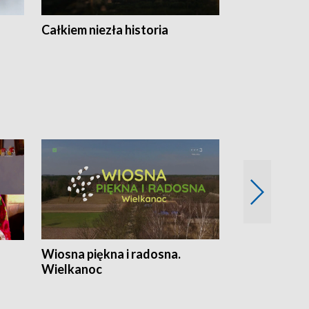
Całkiem niezła historia
Sanatoria
Wiosna piękna i radosna.
Gwiazdy od 
Wielkanoc
gwiazdki