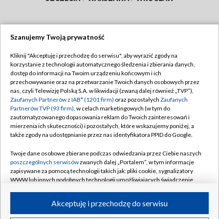
Szanujemy Twoją prywatność
Dołącz do nas:
Kliknij "Akceptuję i przechodzę do serwisu", aby wyrazić zgody na
korzystanie z technologii automatycznego śledzenia i zbierania danych,
TVP
dostęp do informacji na Twoim urządzeniu końcowym i ich
Abonament TVP
przechowywanie oraz na przetwarzanie Twoich danych osobowych przez
Regulamin TVP
nas, czyli Telewizję Polską S.A. w likwidacji (zwaną dalej również „TVP”),
Emisja w TVP
Zaufanych Partnerów z IAB* (1201 firm)
oraz pozostałych
Zaufanych
Polityka prywatności
Partnerów TVP (93 firm)
, w celach marketingowych (w tym do
Centrum informacji TVP
Moje zgody
zautomatyzowanego dopasowania reklam do Twoich zainteresowań i
mierzenia ich skuteczności) i pozostałych, które wskazujemy poniżej, a
Naziemna Telewizja Cyfrowa
Pomoc
także zgody na udostępnianie przez nas identyfikatora PPID do Google.
Sklep TVP
Biuro reklamy
Twoje dane osobowe zbierane podczas odwiedzania przez Ciebie naszych
Rada Programowa
poszczególnych serwisów
zwanych dalej „Portalem”, w tym informacje
Kontakt
zapisywane za pomocą technologii takich jak: pliki cookie, sygnalizatory
System NOS
WWW lub innych podobnych technologii umożliwiających świadczenie
dopasowanych i bezpiecznych usług, personalizację treści oraz reklam,
Informacje o nadawcy
Kanały
udostępnianie funkcji mediów społecznościowych oraz analizowanie
Akceptuję i przechodzę do serwisu
ruchu w Internecie.
Program dla prasy
©2026 Telewizja Polska S.A. w likwidacji