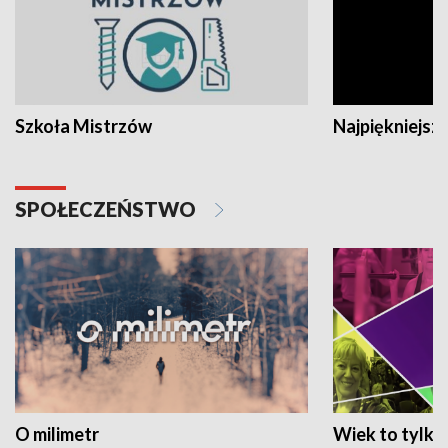
Szkoła Mistrzów
Najpiękniejsze
SPOŁECZEŃSTWO
O milimetr
Wiek to tylko 