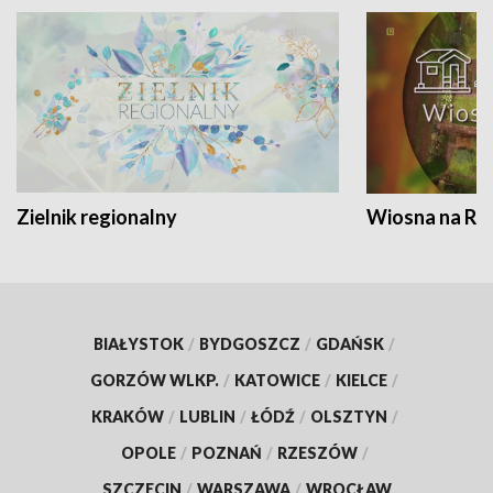
Zielnik regionalny
Wiosna na RO
BIAŁYSTOK
/
BYDGOSZCZ
/
GDAŃSK
/
GORZÓW WLKP.
/
KATOWICE
/
KIELCE
/
KRAKÓW
/
LUBLIN
/
ŁÓDŹ
/
OLSZTYN
/
OPOLE
/
POZNAŃ
/
RZESZÓW
/
SZCZECIN
/
WARSZAWA
/
WROCŁAW