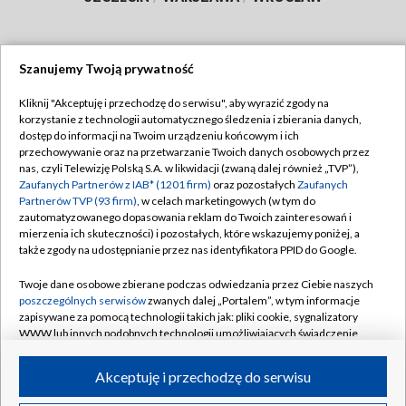
Szanujemy Twoją prywatność
Dołącz do nas:
Kliknij "Akceptuję i przechodzę do serwisu", aby wyrazić zgody na
korzystanie z technologii automatycznego śledzenia i zbierania danych,
TVP
dostęp do informacji na Twoim urządzeniu końcowym i ich
Abonament TVP
przechowywanie oraz na przetwarzanie Twoich danych osobowych przez
Regulamin TVP
nas, czyli Telewizję Polską S.A. w likwidacji (zwaną dalej również „TVP”),
Emisja w TVP
Zaufanych Partnerów z IAB* (1201 firm)
oraz pozostałych
Zaufanych
Polityka prywatności
Partnerów TVP (93 firm)
, w celach marketingowych (w tym do
Centrum informacji TVP
Moje zgody
zautomatyzowanego dopasowania reklam do Twoich zainteresowań i
mierzenia ich skuteczności) i pozostałych, które wskazujemy poniżej, a
Naziemna Telewizja Cyfrowa
Pomoc
także zgody na udostępnianie przez nas identyfikatora PPID do Google.
Sklep TVP
Biuro reklamy
Twoje dane osobowe zbierane podczas odwiedzania przez Ciebie naszych
Rada Programowa
poszczególnych serwisów
zwanych dalej „Portalem”, w tym informacje
Kontakt
zapisywane za pomocą technologii takich jak: pliki cookie, sygnalizatory
System NOS
WWW lub innych podobnych technologii umożliwiających świadczenie
dopasowanych i bezpiecznych usług, personalizację treści oraz reklam,
Informacje o nadawcy
Kanały
udostępnianie funkcji mediów społecznościowych oraz analizowanie
Akceptuję i przechodzę do serwisu
ruchu w Internecie.
Program dla prasy
©2026 Telewizja Polska S.A. w likwidacji