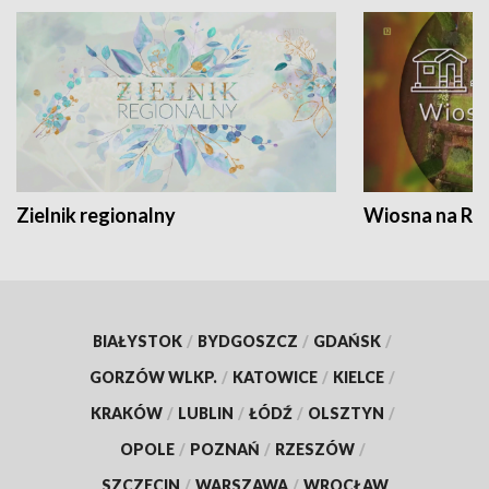
Zielnik regionalny
Wiosna na RO
BIAŁYSTOK
/
BYDGOSZCZ
/
GDAŃSK
/
GORZÓW WLKP.
/
KATOWICE
/
KIELCE
/
KRAKÓW
/
LUBLIN
/
ŁÓDŹ
/
OLSZTYN
/
OPOLE
/
POZNAŃ
/
RZESZÓW
/
SZCZECIN
/
WARSZAWA
/
WROCŁAW