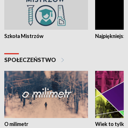
Szkoła Mistrzów
Najpiękniejsze
SPOŁECZEŃSTWO
O milimetr
Wiek to tylko 