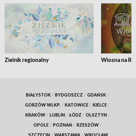
Zielnik regionalny
Wiosna na RO
BIAŁYSTOK
/
BYDGOSZCZ
/
GDAŃSK
/
GORZÓW WLKP.
/
KATOWICE
/
KIELCE
/
KRAKÓW
/
LUBLIN
/
ŁÓDŹ
/
OLSZTYN
/
OPOLE
/
POZNAŃ
/
RZESZÓW
/
SZCZECIN
/
WARSZAWA
/
WROCŁAW