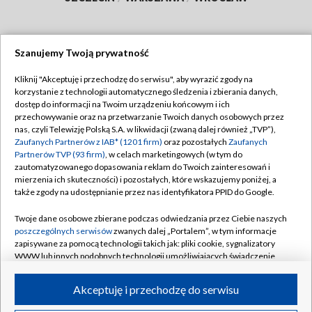
Szanujemy Twoją prywatność
Dołącz do nas:
Kliknij "Akceptuję i przechodzę do serwisu", aby wyrazić zgody na
korzystanie z technologii automatycznego śledzenia i zbierania danych,
TVP
dostęp do informacji na Twoim urządzeniu końcowym i ich
Abonament TVP
przechowywanie oraz na przetwarzanie Twoich danych osobowych przez
Regulamin TVP
nas, czyli Telewizję Polską S.A. w likwidacji (zwaną dalej również „TVP”),
Emisja w TVP
Zaufanych Partnerów z IAB* (1201 firm)
oraz pozostałych
Zaufanych
Polityka prywatności
Partnerów TVP (93 firm)
, w celach marketingowych (w tym do
Centrum informacji TVP
Moje zgody
zautomatyzowanego dopasowania reklam do Twoich zainteresowań i
mierzenia ich skuteczności) i pozostałych, które wskazujemy poniżej, a
Naziemna Telewizja Cyfrowa
Pomoc
także zgody na udostępnianie przez nas identyfikatora PPID do Google.
Sklep TVP
Biuro reklamy
Twoje dane osobowe zbierane podczas odwiedzania przez Ciebie naszych
Rada Programowa
poszczególnych serwisów
zwanych dalej „Portalem”, w tym informacje
Kontakt
zapisywane za pomocą technologii takich jak: pliki cookie, sygnalizatory
System NOS
WWW lub innych podobnych technologii umożliwiających świadczenie
dopasowanych i bezpiecznych usług, personalizację treści oraz reklam,
Informacje o nadawcy
Kanały
udostępnianie funkcji mediów społecznościowych oraz analizowanie
Akceptuję i przechodzę do serwisu
ruchu w Internecie.
Program dla prasy
©2026 Telewizja Polska S.A. w likwidacji