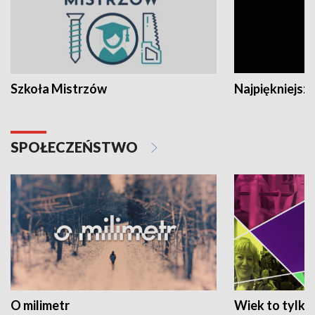
Szkoła Mistrzów
Najpiękniejsze
SPOŁECZEŃSTWO
O milimetr
Wiek to tylko 