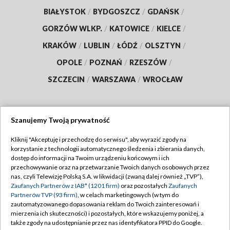
BIAŁYSTOK
/
BYDGOSZCZ
/
GDAŃSK
/
GORZÓW WLKP.
/
KATOWICE
/
KIELCE
/
KRAKÓW
/
LUBLIN
/
ŁÓDŹ
/
OLSZTYN
/
OPOLE
/
POZNAŃ
/
RZESZÓW
/
SZCZECIN
/
WARSZAWA
/
WROCŁAW
Szanujemy Twoją prywatność
Dołącz do nas:
Kliknij "Akceptuję i przechodzę do serwisu", aby wyrazić zgody na
korzystanie z technologii automatycznego śledzenia i zbierania danych,
TVP
dostęp do informacji na Twoim urządzeniu końcowym i ich
Abonament TVP
przechowywanie oraz na przetwarzanie Twoich danych osobowych przez
Regulamin TVP
nas, czyli Telewizję Polską S.A. w likwidacji (zwaną dalej również „TVP”),
Emisja w TVP
Zaufanych Partnerów z IAB* (1201 firm)
oraz pozostałych
Zaufanych
Polityka prywatności
Partnerów TVP (93 firm)
, w celach marketingowych (w tym do
Centrum informacji TVP
Moje zgody
zautomatyzowanego dopasowania reklam do Twoich zainteresowań i
mierzenia ich skuteczności) i pozostałych, które wskazujemy poniżej, a
Naziemna Telewizja Cyfrowa
Pomoc
także zgody na udostępnianie przez nas identyfikatora PPID do Google.