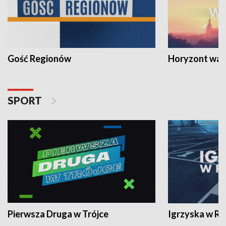
Gość Regionów
Horyzont war
SPORT
Pierwsza Druga w Trójce
Igrzyska w R