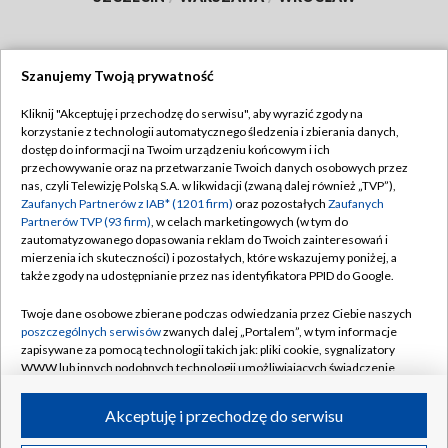
Szanujemy Twoją prywatność
Dołącz do nas:
Kliknij "Akceptuję i przechodzę do serwisu", aby wyrazić zgody na
korzystanie z technologii automatycznego śledzenia i zbierania danych,
TVP
dostęp do informacji na Twoim urządzeniu końcowym i ich
Abonament TVP
przechowywanie oraz na przetwarzanie Twoich danych osobowych przez
Regulamin TVP
nas, czyli Telewizję Polską S.A. w likwidacji (zwaną dalej również „TVP”),
Emisja w TVP
Zaufanych Partnerów z IAB* (1201 firm)
oraz pozostałych
Zaufanych
Polityka prywatności
Partnerów TVP (93 firm)
, w celach marketingowych (w tym do
Centrum informacji TVP
Moje zgody
zautomatyzowanego dopasowania reklam do Twoich zainteresowań i
mierzenia ich skuteczności) i pozostałych, które wskazujemy poniżej, a
Naziemna Telewizja Cyfrowa
Pomoc
także zgody na udostępnianie przez nas identyfikatora PPID do Google.
Sklep TVP
Biuro reklamy
Twoje dane osobowe zbierane podczas odwiedzania przez Ciebie naszych
Rada Programowa
poszczególnych serwisów
zwanych dalej „Portalem”, w tym informacje
Kontakt
zapisywane za pomocą technologii takich jak: pliki cookie, sygnalizatory
System NOS
WWW lub innych podobnych technologii umożliwiających świadczenie
dopasowanych i bezpiecznych usług, personalizację treści oraz reklam,
Informacje o nadawcy
Kanały
udostępnianie funkcji mediów społecznościowych oraz analizowanie
Akceptuję i przechodzę do serwisu
ruchu w Internecie.
Program dla prasy
©2026 Telewizja Polska S.A. w likwidacji