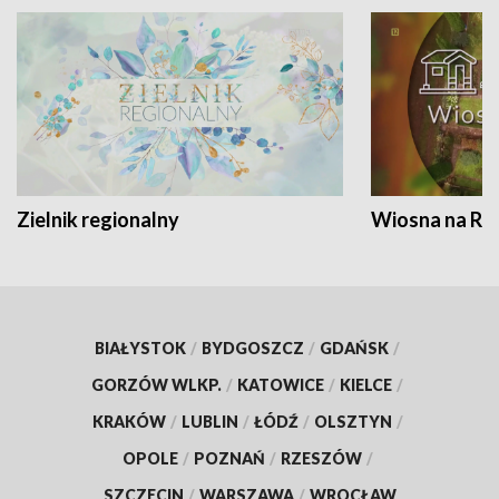
Zielnik regionalny
Wiosna na RO
BIAŁYSTOK
/
BYDGOSZCZ
/
GDAŃSK
/
GORZÓW WLKP.
/
KATOWICE
/
KIELCE
/
KRAKÓW
/
LUBLIN
/
ŁÓDŹ
/
OLSZTYN
/
OPOLE
/
POZNAŃ
/
RZESZÓW
/
SZCZECIN
/
WARSZAWA
/
WROCŁAW