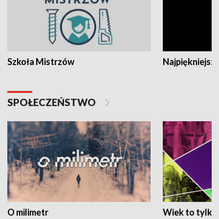
Szkoła Mistrzów
Najpiękniejsze
SPOŁECZEŃSTWO
O milimetr
Wiek to tylko 