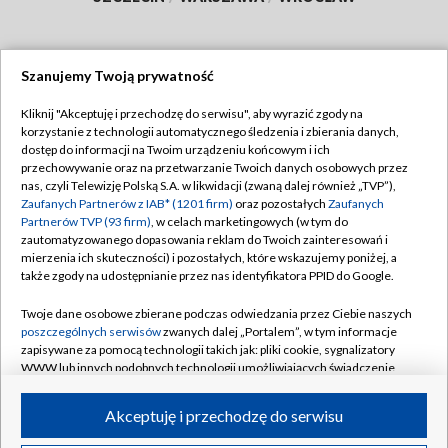
Szanujemy Twoją prywatność
Dołącz do nas:
Kliknij "Akceptuję i przechodzę do serwisu", aby wyrazić zgody na
korzystanie z technologii automatycznego śledzenia i zbierania danych,
TVP
dostęp do informacji na Twoim urządzeniu końcowym i ich
Abonament TVP
przechowywanie oraz na przetwarzanie Twoich danych osobowych przez
Regulamin TVP
nas, czyli Telewizję Polską S.A. w likwidacji (zwaną dalej również „TVP”),
Emisja w TVP
Zaufanych Partnerów z IAB* (1201 firm)
oraz pozostałych
Zaufanych
Polityka prywatności
Partnerów TVP (93 firm)
, w celach marketingowych (w tym do
Centrum informacji TVP
Moje zgody
zautomatyzowanego dopasowania reklam do Twoich zainteresowań i
mierzenia ich skuteczności) i pozostałych, które wskazujemy poniżej, a
Naziemna Telewizja Cyfrowa
Pomoc
także zgody na udostępnianie przez nas identyfikatora PPID do Google.
Sklep TVP
Biuro reklamy
Twoje dane osobowe zbierane podczas odwiedzania przez Ciebie naszych
Rada Programowa
poszczególnych serwisów
zwanych dalej „Portalem”, w tym informacje
Kontakt
zapisywane za pomocą technologii takich jak: pliki cookie, sygnalizatory
System NOS
WWW lub innych podobnych technologii umożliwiających świadczenie
dopasowanych i bezpiecznych usług, personalizację treści oraz reklam,
Informacje o nadawcy
Kanały
udostępnianie funkcji mediów społecznościowych oraz analizowanie
Akceptuję i przechodzę do serwisu
ruchu w Internecie.
Program dla prasy
©2026 Telewizja Polska S.A. w likwidacji