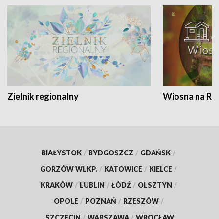
Zielnik regionalny
Wiosna na RO
BIAŁYSTOK
/
BYDGOSZCZ
/
GDAŃSK
/
GORZÓW WLKP.
/
KATOWICE
/
KIELCE
/
KRAKÓW
/
LUBLIN
/
ŁÓDŹ
/
OLSZTYN
/
OPOLE
/
POZNAŃ
/
RZESZÓW
/
SZCZECIN
/
WARSZAWA
/
WROCŁAW