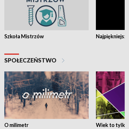
Szkoła Mistrzów
Najpiękniejsze
SPOŁECZEŃSTWO
O milimetr
Wiek to tylko 