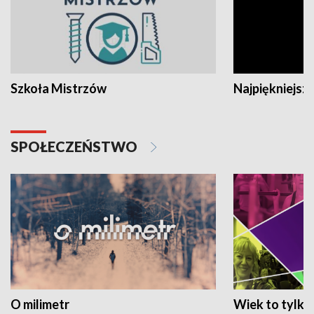
Szkoła Mistrzów
Najpiękniejsze
SPOŁECZEŃSTWO
O milimetr
Wiek to tylko 