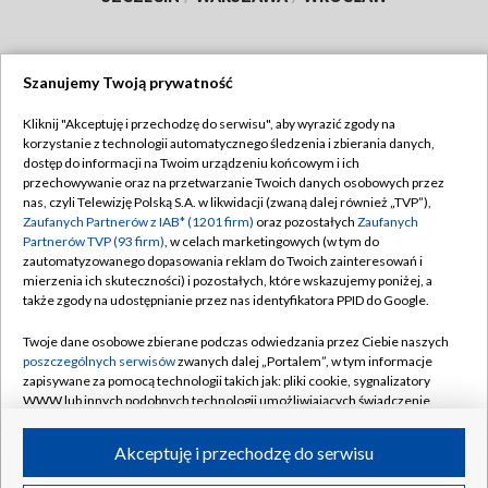
Szanujemy Twoją prywatność
Dołącz do nas:
Kliknij "Akceptuję i przechodzę do serwisu", aby wyrazić zgody na
korzystanie z technologii automatycznego śledzenia i zbierania danych,
TVP
dostęp do informacji na Twoim urządzeniu końcowym i ich
Abonament TVP
przechowywanie oraz na przetwarzanie Twoich danych osobowych przez
Regulamin TVP
nas, czyli Telewizję Polską S.A. w likwidacji (zwaną dalej również „TVP”),
Emisja w TVP
Zaufanych Partnerów z IAB* (1201 firm)
oraz pozostałych
Zaufanych
Polityka prywatności
Partnerów TVP (93 firm)
, w celach marketingowych (w tym do
Centrum informacji TVP
Moje zgody
zautomatyzowanego dopasowania reklam do Twoich zainteresowań i
mierzenia ich skuteczności) i pozostałych, które wskazujemy poniżej, a
Naziemna Telewizja Cyfrowa
Pomoc
także zgody na udostępnianie przez nas identyfikatora PPID do Google.
Sklep TVP
Biuro reklamy
Twoje dane osobowe zbierane podczas odwiedzania przez Ciebie naszych
Rada Programowa
poszczególnych serwisów
zwanych dalej „Portalem”, w tym informacje
Kontakt
zapisywane za pomocą technologii takich jak: pliki cookie, sygnalizatory
System NOS
WWW lub innych podobnych technologii umożliwiających świadczenie
dopasowanych i bezpiecznych usług, personalizację treści oraz reklam,
Informacje o nadawcy
Kanały
udostępnianie funkcji mediów społecznościowych oraz analizowanie
Akceptuję i przechodzę do serwisu
ruchu w Internecie.
Program dla prasy
©2026 Telewizja Polska S.A. w likwidacji