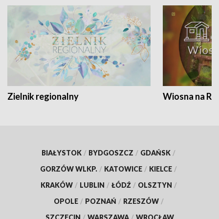
Zielnik regionalny
Wiosna na RO
BIAŁYSTOK
/
BYDGOSZCZ
/
GDAŃSK
/
GORZÓW WLKP.
/
KATOWICE
/
KIELCE
/
KRAKÓW
/
LUBLIN
/
ŁÓDŹ
/
OLSZTYN
/
OPOLE
/
POZNAŃ
/
RZESZÓW
/
SZCZECIN
/
WARSZAWA
/
WROCŁAW