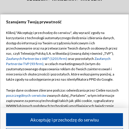
Szanujemy Twoją prywatność
Dołącz do nas:
Kliknij "Akceptuję i przechodzę do serwisu", aby wyrazić zgody na
korzystanie z technologii automatycznego śledzenia i zbierania danych,
TVP
dostęp do informacji na Twoim urządzeniu końcowym i ich
Abonament TVP
przechowywanie oraz na przetwarzanie Twoich danych osobowych przez
Regulamin TVP
nas, czyli Telewizję Polską S.A. w likwidacji (zwaną dalej również „TVP”),
Emisja w TVP
Zaufanych Partnerów z IAB* (1201 firm)
oraz pozostałych
Zaufanych
Polityka prywatności
Partnerów TVP (93 firm)
, w celach marketingowych (w tym do
Centrum informacji TVP
Moje zgody
zautomatyzowanego dopasowania reklam do Twoich zainteresowań i
mierzenia ich skuteczności) i pozostałych, które wskazujemy poniżej, a
Naziemna Telewizja Cyfrowa
Pomoc
także zgody na udostępnianie przez nas identyfikatora PPID do Google.
Sklep TVP
Biuro reklamy
Twoje dane osobowe zbierane podczas odwiedzania przez Ciebie naszych
Rada Programowa
poszczególnych serwisów
zwanych dalej „Portalem”, w tym informacje
Kontakt
zapisywane za pomocą technologii takich jak: pliki cookie, sygnalizatory
System NOS
WWW lub innych podobnych technologii umożliwiających świadczenie
dopasowanych i bezpiecznych usług, personalizację treści oraz reklam,
Informacje o nadawcy
Kanały
udostępnianie funkcji mediów społecznościowych oraz analizowanie
Akceptuję i przechodzę do serwisu
ruchu w Internecie.
Program dla prasy
©2026 Telewizja Polska S.A. w likwidacji