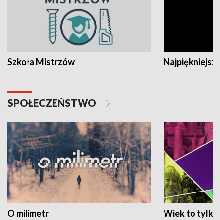
Szkoła Mistrzów
Najpiękniejsze
SPOŁECZEŃSTWO
O milimetr
Wiek to tylko 