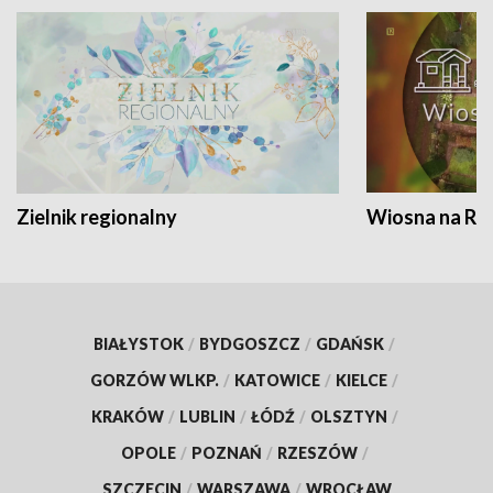
Zielnik regionalny
Wiosna na RO
BIAŁYSTOK
/
BYDGOSZCZ
/
GDAŃSK
/
GORZÓW WLKP.
/
KATOWICE
/
KIELCE
/
KRAKÓW
/
LUBLIN
/
ŁÓDŹ
/
OLSZTYN
/
OPOLE
/
POZNAŃ
/
RZESZÓW
/
SZCZECIN
/
WARSZAWA
/
WROCŁAW