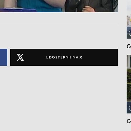
C
UDOSTĘPNIJ NA X
C