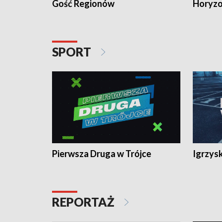
Gość Regionów
Horyzo
SPORT
Pierwsza Druga w Trójce
Igrzys
REPORTAŻ