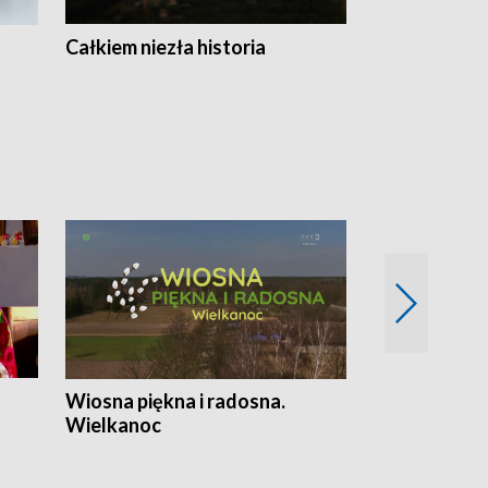
Całkiem niezła historia
Sanatoria
Wiosna piękna i radosna.
Gwiazdy od 
Wielkanoc
gwiazdki