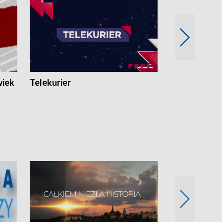
wiek
Telekurier
Kryminalna 