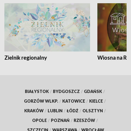
Zielnik regionalny
Wiosna na RO
BIAŁYSTOK
/
BYDGOSZCZ
/
GDAŃSK
/
GORZÓW WLKP.
/
KATOWICE
/
KIELCE
/
KRAKÓW
/
LUBLIN
/
ŁÓDŹ
/
OLSZTYN
/
OPOLE
/
POZNAŃ
/
RZESZÓW
/
SZCZECIN
/
WARSZAWA
/
WROCŁAW