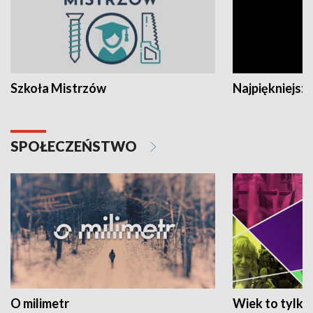
Szkoła Mistrzów
Najpiękniejsze
SPOŁECZEŃSTWO
O milimetr
Wiek to tylko 