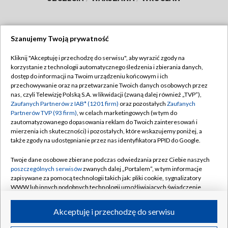
Szanujemy Twoją prywatność
Dołącz do nas:
Kliknij "Akceptuję i przechodzę do serwisu", aby wyrazić zgody na
korzystanie z technologii automatycznego śledzenia i zbierania danych,
TVP
dostęp do informacji na Twoim urządzeniu końcowym i ich
Abonament TVP
przechowywanie oraz na przetwarzanie Twoich danych osobowych przez
Regulamin TVP
nas, czyli Telewizję Polską S.A. w likwidacji (zwaną dalej również „TVP”),
Emisja w TVP
Zaufanych Partnerów z IAB* (1201 firm)
oraz pozostałych
Zaufanych
Polityka prywatności
Partnerów TVP (93 firm)
, w celach marketingowych (w tym do
Centrum informacji TVP
Moje zgody
zautomatyzowanego dopasowania reklam do Twoich zainteresowań i
mierzenia ich skuteczności) i pozostałych, które wskazujemy poniżej, a
Naziemna Telewizja Cyfrowa
Pomoc
także zgody na udostępnianie przez nas identyfikatora PPID do Google.
Sklep TVP
Biuro reklamy
Twoje dane osobowe zbierane podczas odwiedzania przez Ciebie naszych
Rada Programowa
poszczególnych serwisów
zwanych dalej „Portalem”, w tym informacje
Kontakt
zapisywane za pomocą technologii takich jak: pliki cookie, sygnalizatory
System NOS
WWW lub innych podobnych technologii umożliwiających świadczenie
dopasowanych i bezpiecznych usług, personalizację treści oraz reklam,
Informacje o nadawcy
Kanały
udostępnianie funkcji mediów społecznościowych oraz analizowanie
Akceptuję i przechodzę do serwisu
ruchu w Internecie.
Program dla prasy
©2026 Telewizja Polska S.A. w likwidacji