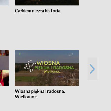
Całkiem niezła historia
Sanatoria
Wiosna piękna i radosna.
Gwiazdy od 
Wielkanoc
gwiazdki