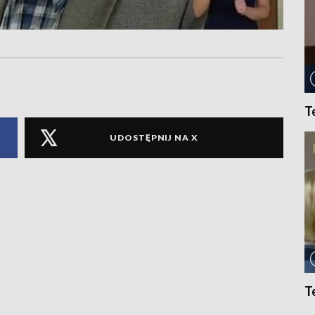
T
UDOSTĘPNIJ NA X
T