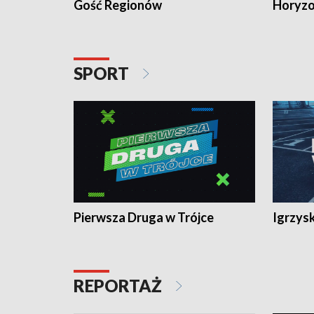
Gość Regionów
Horyzo
SPORT
Pierwsza Druga w Trójce
Igrzys
REPORTAŻ