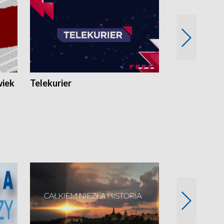
wiek
Telekurier
Kryminalna 