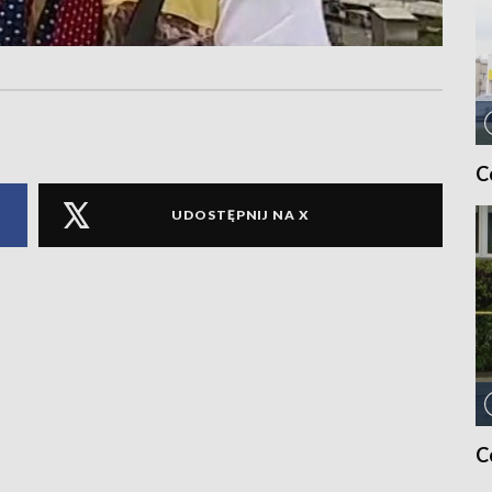
C
UDOSTĘPNIJ NA X
C