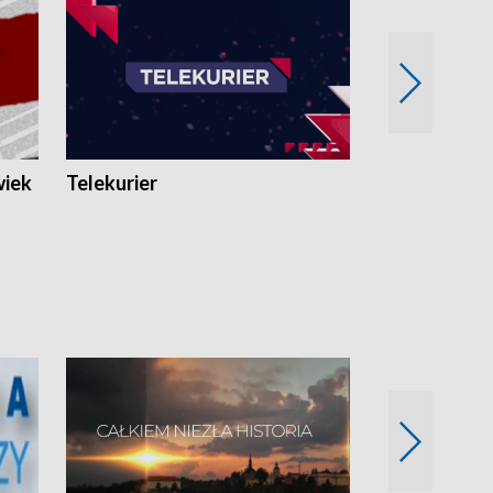
wiek
Telekurier
Kryminalna 