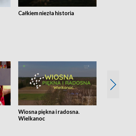
Całkiem niezła historia
Sanatoria
Wiosna piękna i radosna.
Gwiazdy od 
Wielkanoc
gwiazdki