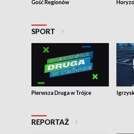
Gość Regionów
Horyzo
SPORT
Pierwsza Druga w Trójce
Igrzys
REPORTAŻ