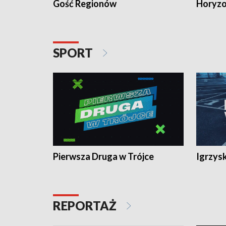
Gość Regionów
Horyzo
SPORT
Pierwsza Druga w Trójce
Igrzys
REPORTAŻ