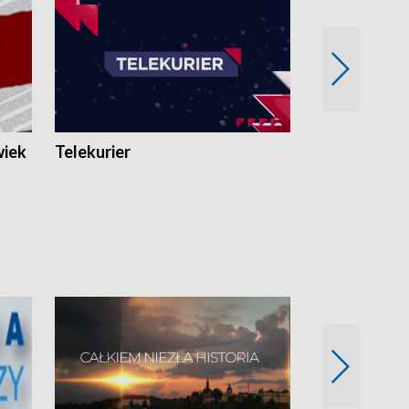
wiek
Telekurier
Kryminalna 