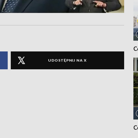
C
UDOSTĘPNIJ NA X
C