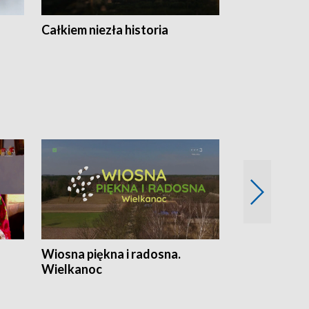
Całkiem niezła historia
Sanatoria
Wiosna piękna i radosna.
Gwiazdy od 
Wielkanoc
gwiazdki