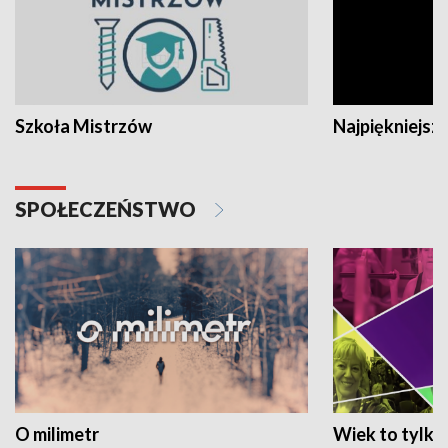
Szkoła Mistrzów
Najpiękniejsze
SPOŁECZEŃSTWO
O milimetr
Wiek to tylko 