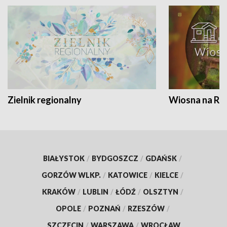
Zielnik regionalny
Wiosna na RO
BIAŁYSTOK
/
BYDGOSZCZ
/
GDAŃSK
/
GORZÓW WLKP.
/
KATOWICE
/
KIELCE
/
KRAKÓW
/
LUBLIN
/
ŁÓDŹ
/
OLSZTYN
/
OPOLE
/
POZNAŃ
/
RZESZÓW
/
SZCZECIN
/
WARSZAWA
/
WROCŁAW