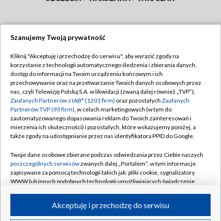
Szanujemy Twoją prywatność
Dołącz do nas:
Kliknij "Akceptuję i przechodzę do serwisu", aby wyrazić zgody na
korzystanie z technologii automatycznego śledzenia i zbierania danych,
TVP
dostęp do informacji na Twoim urządzeniu końcowym i ich
Abonament TVP
przechowywanie oraz na przetwarzanie Twoich danych osobowych przez
Regulamin TVP
nas, czyli Telewizję Polską S.A. w likwidacji (zwaną dalej również „TVP”),
Emisja w TVP
Zaufanych Partnerów z IAB* (1201 firm)
oraz pozostałych
Zaufanych
Polityka prywatności
Partnerów TVP (93 firm)
, w celach marketingowych (w tym do
Centrum informacji TVP
Moje zgody
zautomatyzowanego dopasowania reklam do Twoich zainteresowań i
mierzenia ich skuteczności) i pozostałych, które wskazujemy poniżej, a
Naziemna Telewizja Cyfrowa
Pomoc
także zgody na udostępnianie przez nas identyfikatora PPID do Google.
Sklep TVP
Biuro reklamy
Twoje dane osobowe zbierane podczas odwiedzania przez Ciebie naszych
Rada Programowa
poszczególnych serwisów
zwanych dalej „Portalem”, w tym informacje
Kontakt
zapisywane za pomocą technologii takich jak: pliki cookie, sygnalizatory
System NOS
WWW lub innych podobnych technologii umożliwiających świadczenie
dopasowanych i bezpiecznych usług, personalizację treści oraz reklam,
Informacje o nadawcy
Kanały
udostępnianie funkcji mediów społecznościowych oraz analizowanie
Akceptuję i przechodzę do serwisu
ruchu w Internecie.
Program dla prasy
©2026 Telewizja Polska S.A. w likwidacji