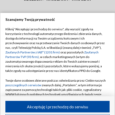
Szanujemy Twoją prywatność
Dołącz do nas:
Kliknij "Akceptuję i przechodzę do serwisu", aby wyrazić zgody na
korzystanie z technologii automatycznego śledzenia i zbierania danych,
TVP
dostęp do informacji na Twoim urządzeniu końcowym i ich
Abonament TVP
przechowywanie oraz na przetwarzanie Twoich danych osobowych przez
Regulamin TVP
nas, czyli Telewizję Polską S.A. w likwidacji (zwaną dalej również „TVP”),
Emisja w TVP
Zaufanych Partnerów z IAB* (1201 firm)
oraz pozostałych
Zaufanych
Polityka prywatności
Partnerów TVP (93 firm)
, w celach marketingowych (w tym do
Centrum informacji TVP
Moje zgody
zautomatyzowanego dopasowania reklam do Twoich zainteresowań i
mierzenia ich skuteczności) i pozostałych, które wskazujemy poniżej, a
Naziemna Telewizja Cyfrowa
Pomoc
także zgody na udostępnianie przez nas identyfikatora PPID do Google.
Sklep TVP
Biuro reklamy
Twoje dane osobowe zbierane podczas odwiedzania przez Ciebie naszych
Rada Programowa
poszczególnych serwisów
zwanych dalej „Portalem”, w tym informacje
Kontakt
zapisywane za pomocą technologii takich jak: pliki cookie, sygnalizatory
System NOS
WWW lub innych podobnych technologii umożliwiających świadczenie
dopasowanych i bezpiecznych usług, personalizację treści oraz reklam,
Informacje o nadawcy
Kanały
udostępnianie funkcji mediów społecznościowych oraz analizowanie
Akceptuję i przechodzę do serwisu
ruchu w Internecie.
Program dla prasy
©2026 Telewizja Polska S.A. w likwidacji