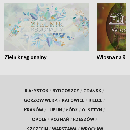
Zielnik regionalny
Wiosna na RO
BIAŁYSTOK
/
BYDGOSZCZ
/
GDAŃSK
/
GORZÓW WLKP.
/
KATOWICE
/
KIELCE
/
KRAKÓW
/
LUBLIN
/
ŁÓDŹ
/
OLSZTYN
/
OPOLE
/
POZNAŃ
/
RZESZÓW
/
SZCZECIN
/
WARSZAWA
/
WROCŁAW