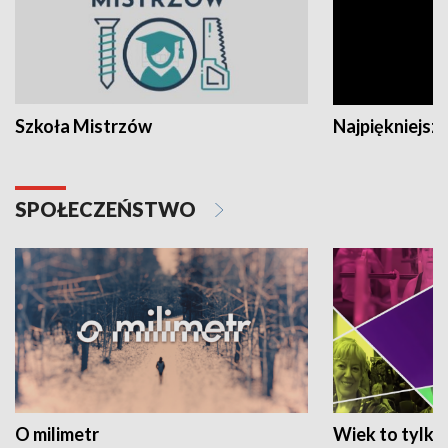
Szkoła Mistrzów
Najpiękniejsze
SPOŁECZEŃSTWO
O milimetr
Wiek to tylko 