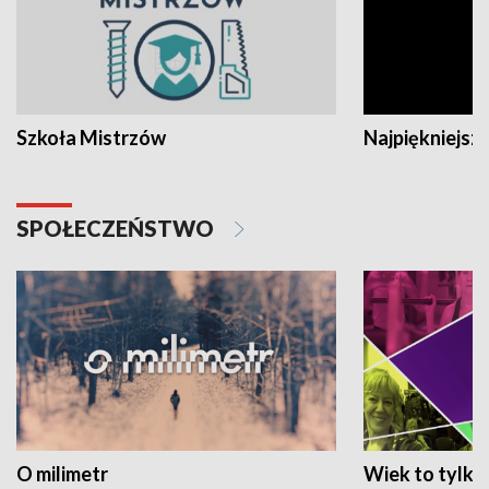
Szkoła Mistrzów
Najpiękniejsze
SPOŁECZEŃSTWO
O milimetr
Wiek to tylko 