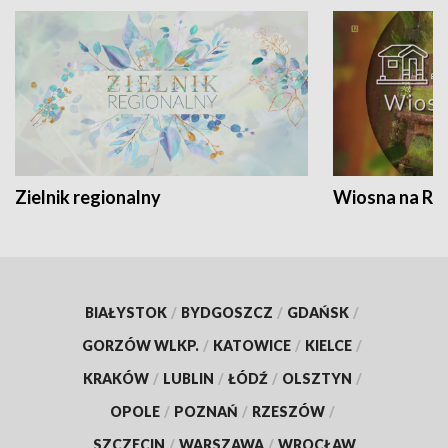
Zielnik regionalny
Wiosna na RO
BIAŁYSTOK
/
BYDGOSZCZ
/
GDAŃSK
/
GORZÓW WLKP.
/
KATOWICE
/
KIELCE
/
KRAKÓW
/
LUBLIN
/
ŁÓDŹ
/
OLSZTYN
/
OPOLE
/
POZNAŃ
/
RZESZÓW
/
SZCZECIN
/
WARSZAWA
/
WROCŁAW