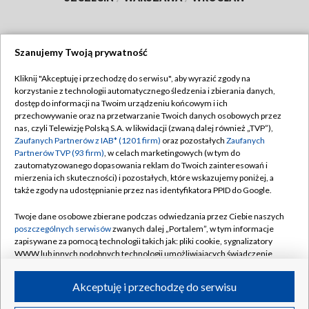
Szanujemy Twoją prywatność
Dołącz do nas:
Kliknij "Akceptuję i przechodzę do serwisu", aby wyrazić zgody na
korzystanie z technologii automatycznego śledzenia i zbierania danych,
TVP
dostęp do informacji na Twoim urządzeniu końcowym i ich
Abonament TVP
przechowywanie oraz na przetwarzanie Twoich danych osobowych przez
Regulamin TVP
nas, czyli Telewizję Polską S.A. w likwidacji (zwaną dalej również „TVP”),
Emisja w TVP
Zaufanych Partnerów z IAB* (1201 firm)
oraz pozostałych
Zaufanych
Polityka prywatności
Partnerów TVP (93 firm)
, w celach marketingowych (w tym do
Centrum informacji TVP
Moje zgody
zautomatyzowanego dopasowania reklam do Twoich zainteresowań i
mierzenia ich skuteczności) i pozostałych, które wskazujemy poniżej, a
Naziemna Telewizja Cyfrowa
Pomoc
także zgody na udostępnianie przez nas identyfikatora PPID do Google.
Sklep TVP
Biuro reklamy
Twoje dane osobowe zbierane podczas odwiedzania przez Ciebie naszych
Rada Programowa
poszczególnych serwisów
zwanych dalej „Portalem”, w tym informacje
Kontakt
zapisywane za pomocą technologii takich jak: pliki cookie, sygnalizatory
System NOS
WWW lub innych podobnych technologii umożliwiających świadczenie
dopasowanych i bezpiecznych usług, personalizację treści oraz reklam,
Informacje o nadawcy
Kanały
udostępnianie funkcji mediów społecznościowych oraz analizowanie
Akceptuję i przechodzę do serwisu
ruchu w Internecie.
Program dla prasy
©2026 Telewizja Polska S.A. w likwidacji