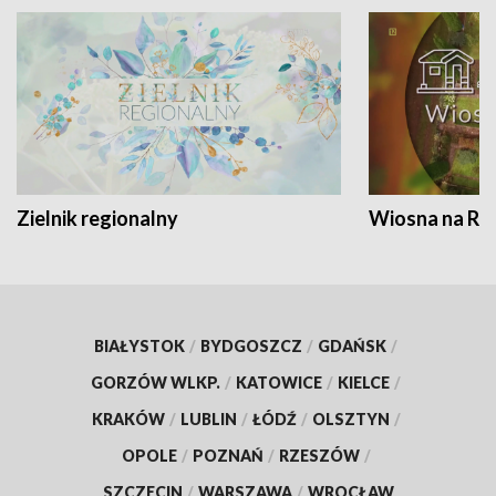
Zielnik regionalny
Wiosna na RO
BIAŁYSTOK
/
BYDGOSZCZ
/
GDAŃSK
/
GORZÓW WLKP.
/
KATOWICE
/
KIELCE
/
KRAKÓW
/
LUBLIN
/
ŁÓDŹ
/
OLSZTYN
/
OPOLE
/
POZNAŃ
/
RZESZÓW
/
SZCZECIN
/
WARSZAWA
/
WROCŁAW