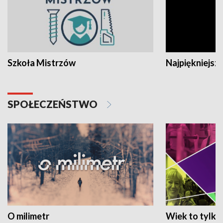
Szkoła Mistrzów
Najpiękniejsze
SPOŁECZEŃSTWO
O milimetr
Wiek to tylko 