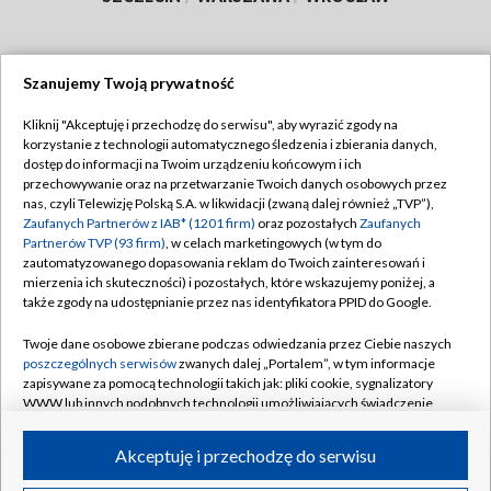
Szanujemy Twoją prywatność
Dołącz do nas:
Kliknij "Akceptuję i przechodzę do serwisu", aby wyrazić zgody na
korzystanie z technologii automatycznego śledzenia i zbierania danych,
TVP
dostęp do informacji na Twoim urządzeniu końcowym i ich
Abonament TVP
przechowywanie oraz na przetwarzanie Twoich danych osobowych przez
Regulamin TVP
nas, czyli Telewizję Polską S.A. w likwidacji (zwaną dalej również „TVP”),
Emisja w TVP
Zaufanych Partnerów z IAB* (1201 firm)
oraz pozostałych
Zaufanych
Polityka prywatności
Partnerów TVP (93 firm)
, w celach marketingowych (w tym do
Centrum informacji TVP
Moje zgody
zautomatyzowanego dopasowania reklam do Twoich zainteresowań i
mierzenia ich skuteczności) i pozostałych, które wskazujemy poniżej, a
Naziemna Telewizja Cyfrowa
Pomoc
także zgody na udostępnianie przez nas identyfikatora PPID do Google.
Sklep TVP
Biuro reklamy
Twoje dane osobowe zbierane podczas odwiedzania przez Ciebie naszych
Rada Programowa
poszczególnych serwisów
zwanych dalej „Portalem”, w tym informacje
Kontakt
zapisywane za pomocą technologii takich jak: pliki cookie, sygnalizatory
System NOS
WWW lub innych podobnych technologii umożliwiających świadczenie
dopasowanych i bezpiecznych usług, personalizację treści oraz reklam,
Informacje o nadawcy
Kanały
udostępnianie funkcji mediów społecznościowych oraz analizowanie
Akceptuję i przechodzę do serwisu
ruchu w Internecie.
Program dla prasy
©2026 Telewizja Polska S.A. w likwidacji