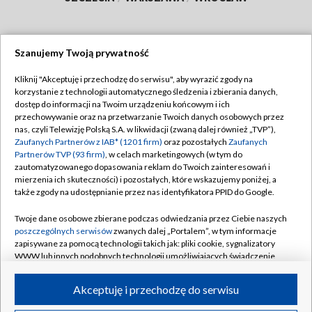
Szanujemy Twoją prywatność
Dołącz do nas:
Kliknij "Akceptuję i przechodzę do serwisu", aby wyrazić zgody na
korzystanie z technologii automatycznego śledzenia i zbierania danych,
TVP
dostęp do informacji na Twoim urządzeniu końcowym i ich
Abonament TVP
przechowywanie oraz na przetwarzanie Twoich danych osobowych przez
Regulamin TVP
nas, czyli Telewizję Polską S.A. w likwidacji (zwaną dalej również „TVP”),
Emisja w TVP
Zaufanych Partnerów z IAB* (1201 firm)
oraz pozostałych
Zaufanych
Polityka prywatności
Partnerów TVP (93 firm)
, w celach marketingowych (w tym do
Centrum informacji TVP
Moje zgody
zautomatyzowanego dopasowania reklam do Twoich zainteresowań i
mierzenia ich skuteczności) i pozostałych, które wskazujemy poniżej, a
Naziemna Telewizja Cyfrowa
Pomoc
także zgody na udostępnianie przez nas identyfikatora PPID do Google.
Sklep TVP
Biuro reklamy
Twoje dane osobowe zbierane podczas odwiedzania przez Ciebie naszych
Rada Programowa
poszczególnych serwisów
zwanych dalej „Portalem”, w tym informacje
Kontakt
zapisywane za pomocą technologii takich jak: pliki cookie, sygnalizatory
System NOS
WWW lub innych podobnych technologii umożliwiających świadczenie
dopasowanych i bezpiecznych usług, personalizację treści oraz reklam,
Informacje o nadawcy
Kanały
udostępnianie funkcji mediów społecznościowych oraz analizowanie
Akceptuję i przechodzę do serwisu
ruchu w Internecie.
Program dla prasy
©2026 Telewizja Polska S.A. w likwidacji