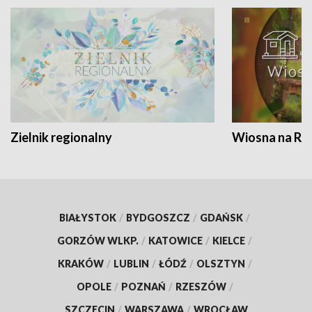
Zielnik regionalny
Wiosna na RO
BIAŁYSTOK
/
BYDGOSZCZ
/
GDAŃSK
/
GORZÓW WLKP.
/
KATOWICE
/
KIELCE
/
KRAKÓW
/
LUBLIN
/
ŁÓDŹ
/
OLSZTYN
/
OPOLE
/
POZNAŃ
/
RZESZÓW
/
SZCZECIN
/
WARSZAWA
/
WROCŁAW