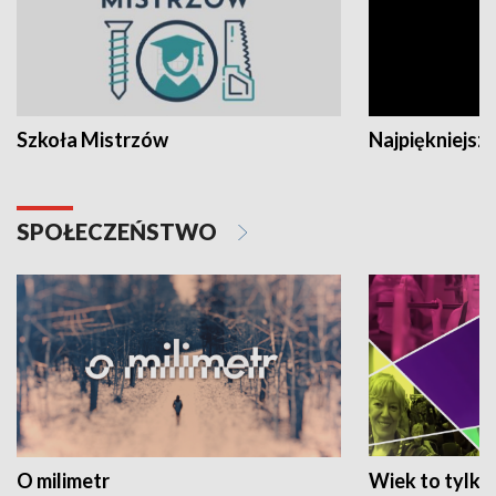
Szkoła Mistrzów
Najpiękniejsze
SPOŁECZEŃSTWO
O milimetr
Wiek to tylko 