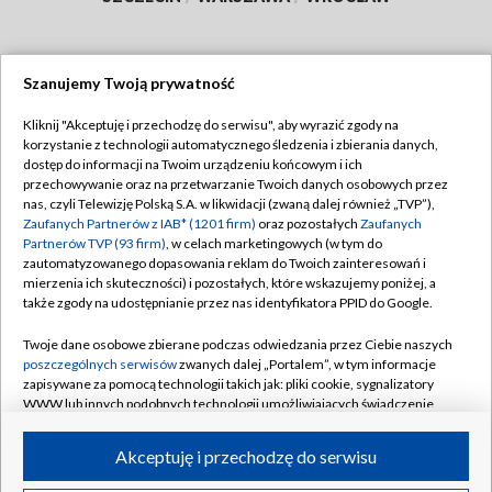
Szanujemy Twoją prywatność
Dołącz do nas:
Kliknij "Akceptuję i przechodzę do serwisu", aby wyrazić zgody na
korzystanie z technologii automatycznego śledzenia i zbierania danych,
TVP
dostęp do informacji na Twoim urządzeniu końcowym i ich
Abonament TVP
przechowywanie oraz na przetwarzanie Twoich danych osobowych przez
Regulamin TVP
nas, czyli Telewizję Polską S.A. w likwidacji (zwaną dalej również „TVP”),
Emisja w TVP
Zaufanych Partnerów z IAB* (1201 firm)
oraz pozostałych
Zaufanych
Polityka prywatności
Partnerów TVP (93 firm)
, w celach marketingowych (w tym do
Centrum informacji TVP
Moje zgody
zautomatyzowanego dopasowania reklam do Twoich zainteresowań i
mierzenia ich skuteczności) i pozostałych, które wskazujemy poniżej, a
Naziemna Telewizja Cyfrowa
Pomoc
także zgody na udostępnianie przez nas identyfikatora PPID do Google.
Sklep TVP
Biuro reklamy
Twoje dane osobowe zbierane podczas odwiedzania przez Ciebie naszych
Rada Programowa
poszczególnych serwisów
zwanych dalej „Portalem”, w tym informacje
Kontakt
zapisywane za pomocą technologii takich jak: pliki cookie, sygnalizatory
System NOS
WWW lub innych podobnych technologii umożliwiających świadczenie
dopasowanych i bezpiecznych usług, personalizację treści oraz reklam,
Informacje o nadawcy
Kanały
udostępnianie funkcji mediów społecznościowych oraz analizowanie
Akceptuję i przechodzę do serwisu
ruchu w Internecie.
Program dla prasy
©2026 Telewizja Polska S.A. w likwidacji