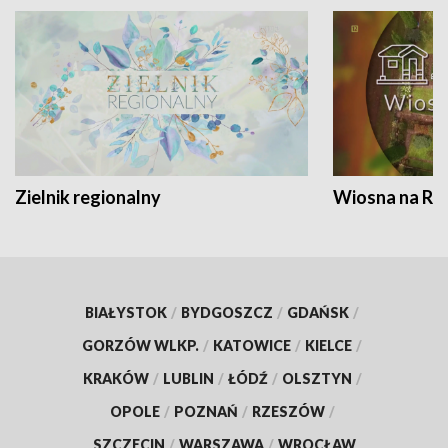
Zielnik regionalny
Wiosna na RO
BIAŁYSTOK
/
BYDGOSZCZ
/
GDAŃSK
/
GORZÓW WLKP.
/
KATOWICE
/
KIELCE
/
KRAKÓW
/
LUBLIN
/
ŁÓDŹ
/
OLSZTYN
/
OPOLE
/
POZNAŃ
/
RZESZÓW
/
SZCZECIN
/
WARSZAWA
/
WROCŁAW