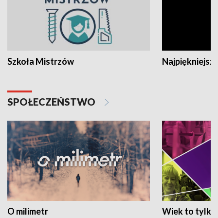
Szkoła Mistrzów
Najpiękniejsze
SPOŁECZEŃSTWO
O milimetr
Wiek to tylko 