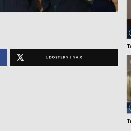
T
UDOSTĘPNIJ NA X
T