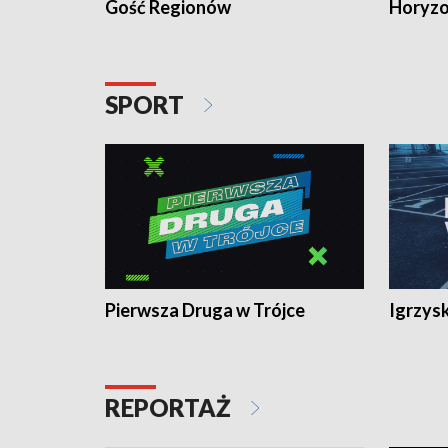
Gość Regionów
Horyzo
SPORT
Pierwsza Druga w Trójce
Igrzys
REPORTAŻ