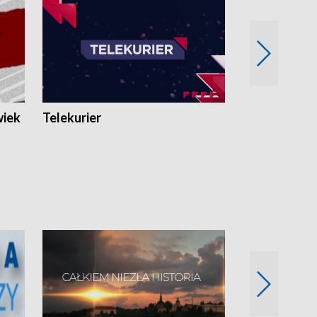
wiek
Telekurier
Kryminalna 