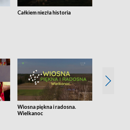
Całkiem niezła historia
Sanatoria
Wiosna piękna i radosna.
Gwiazdy od 
Wielkanoc
gwiazdki