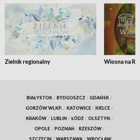
Zielnik regionalny
Wiosna na RO
BIAŁYSTOK
/
BYDGOSZCZ
/
GDAŃSK
/
GORZÓW WLKP.
/
KATOWICE
/
KIELCE
/
KRAKÓW
/
LUBLIN
/
ŁÓDŹ
/
OLSZTYN
/
OPOLE
/
POZNAŃ
/
RZESZÓW
/
SZCZECIN
/
WARSZAWA
/
WROCŁAW