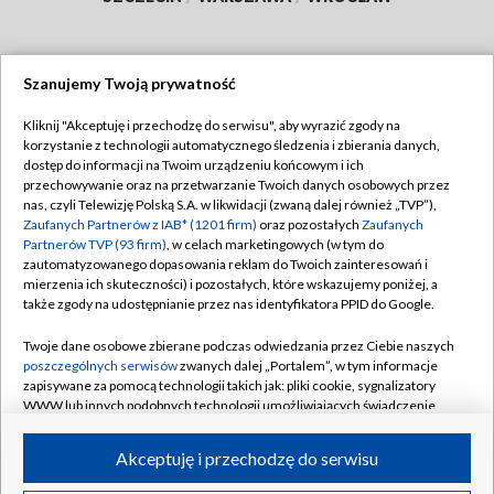
Szanujemy Twoją prywatność
Dołącz do nas:
Kliknij "Akceptuję i przechodzę do serwisu", aby wyrazić zgody na
korzystanie z technologii automatycznego śledzenia i zbierania danych,
TVP
dostęp do informacji na Twoim urządzeniu końcowym i ich
Abonament TVP
przechowywanie oraz na przetwarzanie Twoich danych osobowych przez
Regulamin TVP
nas, czyli Telewizję Polską S.A. w likwidacji (zwaną dalej również „TVP”),
Emisja w TVP
Zaufanych Partnerów z IAB* (1201 firm)
oraz pozostałych
Zaufanych
Polityka prywatności
Partnerów TVP (93 firm)
, w celach marketingowych (w tym do
Centrum informacji TVP
Moje zgody
zautomatyzowanego dopasowania reklam do Twoich zainteresowań i
mierzenia ich skuteczności) i pozostałych, które wskazujemy poniżej, a
Naziemna Telewizja Cyfrowa
Pomoc
także zgody na udostępnianie przez nas identyfikatora PPID do Google.
Sklep TVP
Biuro reklamy
Twoje dane osobowe zbierane podczas odwiedzania przez Ciebie naszych
Rada Programowa
poszczególnych serwisów
zwanych dalej „Portalem”, w tym informacje
Kontakt
zapisywane za pomocą technologii takich jak: pliki cookie, sygnalizatory
System NOS
WWW lub innych podobnych technologii umożliwiających świadczenie
dopasowanych i bezpiecznych usług, personalizację treści oraz reklam,
Informacje o nadawcy
Kanały
udostępnianie funkcji mediów społecznościowych oraz analizowanie
Akceptuję i przechodzę do serwisu
ruchu w Internecie.
Program dla prasy
©2026 Telewizja Polska S.A. w likwidacji