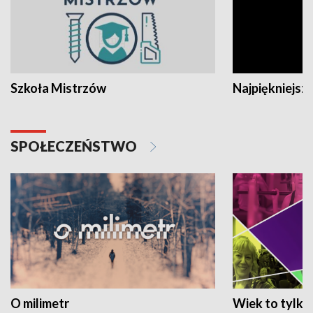
Szkoła Mistrzów
Najpiękniejsze
SPOŁECZEŃSTWO
O milimetr
Wiek to tylko 