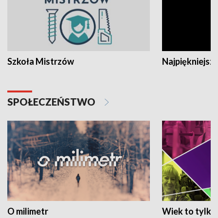
Szkoła Mistrzów
Najpiękniejsze
SPOŁECZEŃSTWO
O milimetr
Wiek to tylko 