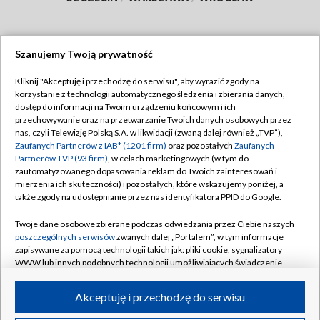
Szanujemy Twoją prywatność
Dołącz do nas:
Kliknij "Akceptuję i przechodzę do serwisu", aby wyrazić zgody na
korzystanie z technologii automatycznego śledzenia i zbierania danych,
TVP
dostęp do informacji na Twoim urządzeniu końcowym i ich
Abonament TVP
przechowywanie oraz na przetwarzanie Twoich danych osobowych przez
Regulamin TVP
nas, czyli Telewizję Polską S.A. w likwidacji (zwaną dalej również „TVP”),
Emisja w TVP
Zaufanych Partnerów z IAB* (1201 firm)
oraz pozostałych
Zaufanych
Polityka prywatności
Partnerów TVP (93 firm)
, w celach marketingowych (w tym do
Centrum informacji TVP
Moje zgody
zautomatyzowanego dopasowania reklam do Twoich zainteresowań i
mierzenia ich skuteczności) i pozostałych, które wskazujemy poniżej, a
Naziemna Telewizja Cyfrowa
Pomoc
także zgody na udostępnianie przez nas identyfikatora PPID do Google.
Sklep TVP
Biuro reklamy
Twoje dane osobowe zbierane podczas odwiedzania przez Ciebie naszych
Rada Programowa
poszczególnych serwisów
zwanych dalej „Portalem”, w tym informacje
Kontakt
zapisywane za pomocą technologii takich jak: pliki cookie, sygnalizatory
System NOS
WWW lub innych podobnych technologii umożliwiających świadczenie
dopasowanych i bezpiecznych usług, personalizację treści oraz reklam,
Informacje o nadawcy
Kanały
udostępnianie funkcji mediów społecznościowych oraz analizowanie
Akceptuję i przechodzę do serwisu
ruchu w Internecie.
Program dla prasy
©2026 Telewizja Polska S.A. w likwidacji