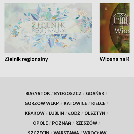
Zielnik regionalny
Wiosna na RO
BIAŁYSTOK
/
BYDGOSZCZ
/
GDAŃSK
/
GORZÓW WLKP.
/
KATOWICE
/
KIELCE
/
KRAKÓW
/
LUBLIN
/
ŁÓDŹ
/
OLSZTYN
/
OPOLE
/
POZNAŃ
/
RZESZÓW
/
SZCZECIN
/
WARSZAWA
/
WROCŁAW