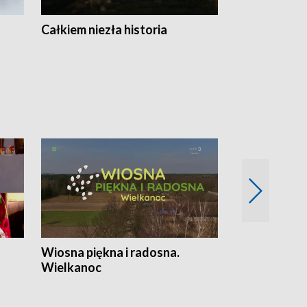
Całkiem niezła historia
Sanatoria
Wiosna piękna i radosna.
Gwiazdy od 
Wielkanoc
gwiazdki