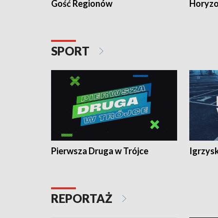
Gość Regionów
Horyzo
SPORT
Pierwsza Druga w Trójce
Igrzys
REPORTAŻ