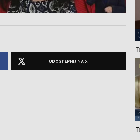
T
UDOSTĘPNIJ NA X
T