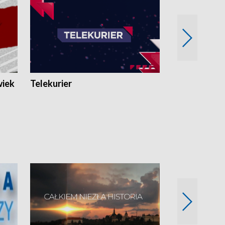
wiek
Telekurier
Kryminalna 