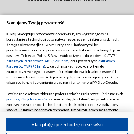
Szanujemy Twoją prywatność
Dołącz do nas:
Kliknij "Akceptuję i przechodzę do serwisu", aby wyrazić zgody na
korzystanie z technologii automatycznego śledzenia i zbierania danych,
TVP
dostęp do informacji na Twoim urządzeniu końcowym i ich
Abonament TVP
przechowywanie oraz na przetwarzanie Twoich danych osobowych przez
Regulamin TVP
nas, czyli Telewizję Polską S.A. w likwidacji (zwaną dalej również „TVP”),
Emisja w TVP
Zaufanych Partnerów z IAB* (1201 firm)
oraz pozostałych
Zaufanych
Polityka prywatności
Partnerów TVP (93 firm)
, w celach marketingowych (w tym do
Centrum informacji TVP
Moje zgody
zautomatyzowanego dopasowania reklam do Twoich zainteresowań i
mierzenia ich skuteczności) i pozostałych, które wskazujemy poniżej, a
Naziemna Telewizja Cyfrowa
Pomoc
także zgody na udostępnianie przez nas identyfikatora PPID do Google.
Sklep TVP
Biuro reklamy
Twoje dane osobowe zbierane podczas odwiedzania przez Ciebie naszych
Rada Programowa
poszczególnych serwisów
zwanych dalej „Portalem”, w tym informacje
Kontakt
zapisywane za pomocą technologii takich jak: pliki cookie, sygnalizatory
System NOS
WWW lub innych podobnych technologii umożliwiających świadczenie
dopasowanych i bezpiecznych usług, personalizację treści oraz reklam,
Informacje o nadawcy
Kanały
udostępnianie funkcji mediów społecznościowych oraz analizowanie
Akceptuję i przechodzę do serwisu
ruchu w Internecie.
Program dla prasy
©2026 Telewizja Polska S.A. w likwidacji