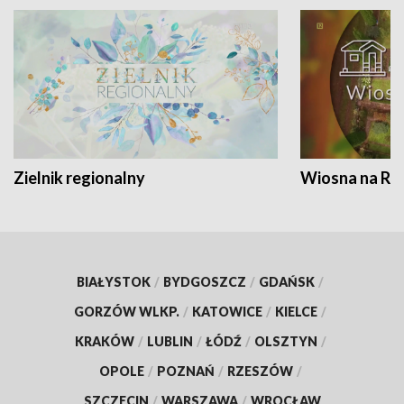
Zielnik regionalny
Wiosna na RO
BIAŁYSTOK
/
BYDGOSZCZ
/
GDAŃSK
/
GORZÓW WLKP.
/
KATOWICE
/
KIELCE
/
KRAKÓW
/
LUBLIN
/
ŁÓDŹ
/
OLSZTYN
/
OPOLE
/
POZNAŃ
/
RZESZÓW
/
SZCZECIN
/
WARSZAWA
/
WROCŁAW