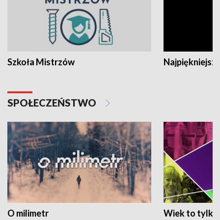
Szkoła Mistrzów
Najpiękniejsze
SPOŁECZEŃSTWO
O milimetr
Wiek to tylko 