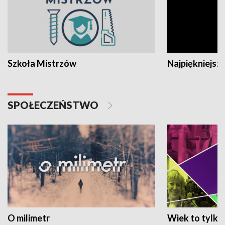
Szkoła Mistrzów
Najpiękniejsze
SPOŁECZEŃSTWO
O milimetr
Wiek to tylko 