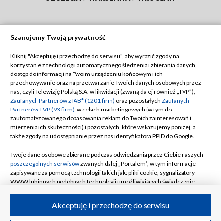
Szanujemy Twoją prywatność
Dołącz do nas:
Kliknij "Akceptuję i przechodzę do serwisu", aby wyrazić zgody na
korzystanie z technologii automatycznego śledzenia i zbierania danych,
TVP
dostęp do informacji na Twoim urządzeniu końcowym i ich
Abonament TVP
przechowywanie oraz na przetwarzanie Twoich danych osobowych przez
Regulamin TVP
nas, czyli Telewizję Polską S.A. w likwidacji (zwaną dalej również „TVP”),
Emisja w TVP
Zaufanych Partnerów z IAB* (1201 firm)
oraz pozostałych
Zaufanych
Polityka prywatności
Partnerów TVP (93 firm)
, w celach marketingowych (w tym do
Centrum informacji TVP
Moje zgody
zautomatyzowanego dopasowania reklam do Twoich zainteresowań i
mierzenia ich skuteczności) i pozostałych, które wskazujemy poniżej, a
Naziemna Telewizja Cyfrowa
Pomoc
także zgody na udostępnianie przez nas identyfikatora PPID do Google.
Sklep TVP
Biuro reklamy
Twoje dane osobowe zbierane podczas odwiedzania przez Ciebie naszych
Rada Programowa
poszczególnych serwisów
zwanych dalej „Portalem”, w tym informacje
Kontakt
zapisywane za pomocą technologii takich jak: pliki cookie, sygnalizatory
System NOS
WWW lub innych podobnych technologii umożliwiających świadczenie
dopasowanych i bezpiecznych usług, personalizację treści oraz reklam,
Informacje o nadawcy
Kanały
udostępnianie funkcji mediów społecznościowych oraz analizowanie
Akceptuję i przechodzę do serwisu
ruchu w Internecie.
Program dla prasy
©2026 Telewizja Polska S.A. w likwidacji