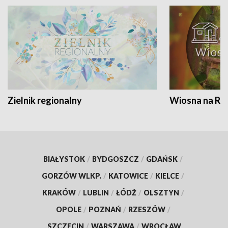
Zielnik regionalny
Wiosna na RO
BIAŁYSTOK
/
BYDGOSZCZ
/
GDAŃSK
/
GORZÓW WLKP.
/
KATOWICE
/
KIELCE
/
KRAKÓW
/
LUBLIN
/
ŁÓDŹ
/
OLSZTYN
/
OPOLE
/
POZNAŃ
/
RZESZÓW
/
SZCZECIN
/
WARSZAWA
/
WROCŁAW