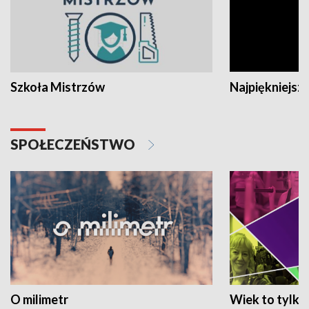
Szkoła Mistrzów
Najpiękniejsze
SPOŁECZEŃSTWO
O milimetr
Wiek to tylko 