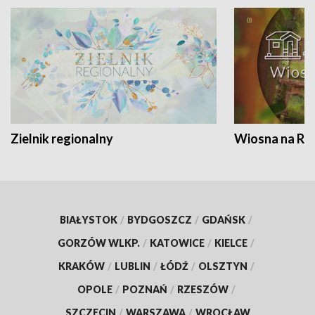
Zielnik regionalny
Wiosna na RO
BIAŁYSTOK
/
BYDGOSZCZ
/
GDAŃSK
/
GORZÓW WLKP.
/
KATOWICE
/
KIELCE
/
KRAKÓW
/
LUBLIN
/
ŁÓDŹ
/
OLSZTYN
/
OPOLE
/
POZNAŃ
/
RZESZÓW
/
SZCZECIN
/
WARSZAWA
/
WROCŁAW