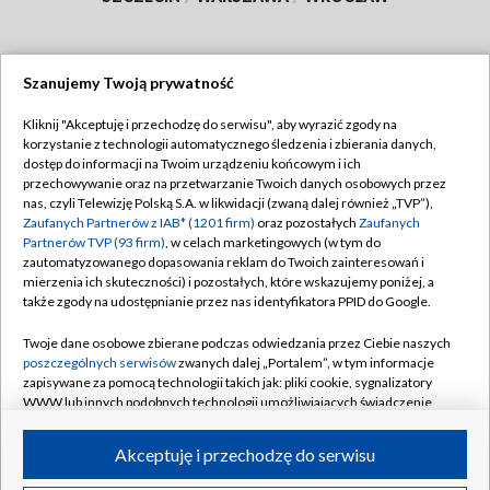
Szanujemy Twoją prywatność
Dołącz do nas:
Kliknij "Akceptuję i przechodzę do serwisu", aby wyrazić zgody na
korzystanie z technologii automatycznego śledzenia i zbierania danych,
TVP
dostęp do informacji na Twoim urządzeniu końcowym i ich
Abonament TVP
przechowywanie oraz na przetwarzanie Twoich danych osobowych przez
Regulamin TVP
nas, czyli Telewizję Polską S.A. w likwidacji (zwaną dalej również „TVP”),
Emisja w TVP
Zaufanych Partnerów z IAB* (1201 firm)
oraz pozostałych
Zaufanych
Polityka prywatności
Partnerów TVP (93 firm)
, w celach marketingowych (w tym do
Centrum informacji TVP
Moje zgody
zautomatyzowanego dopasowania reklam do Twoich zainteresowań i
mierzenia ich skuteczności) i pozostałych, które wskazujemy poniżej, a
Naziemna Telewizja Cyfrowa
Pomoc
także zgody na udostępnianie przez nas identyfikatora PPID do Google.
Sklep TVP
Biuro reklamy
Twoje dane osobowe zbierane podczas odwiedzania przez Ciebie naszych
Rada Programowa
poszczególnych serwisów
zwanych dalej „Portalem”, w tym informacje
Kontakt
zapisywane za pomocą technologii takich jak: pliki cookie, sygnalizatory
System NOS
WWW lub innych podobnych technologii umożliwiających świadczenie
dopasowanych i bezpiecznych usług, personalizację treści oraz reklam,
Informacje o nadawcy
Kanały
udostępnianie funkcji mediów społecznościowych oraz analizowanie
Akceptuję i przechodzę do serwisu
ruchu w Internecie.
Program dla prasy
©2026 Telewizja Polska S.A. w likwidacji