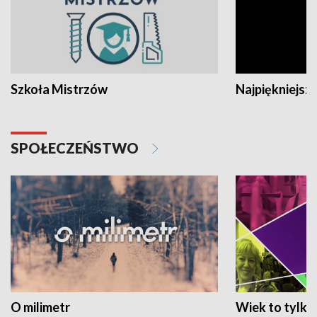
Szkoła Mistrzów
Najpiękniejsze
SPOŁECZEŃSTWO
O milimetr
Wiek to tylko 