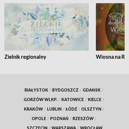
Zielnik regionalny
Wiosna na RO
BIAŁYSTOK
/
BYDGOSZCZ
/
GDAŃSK
/
GORZÓW WLKP.
/
KATOWICE
/
KIELCE
/
KRAKÓW
/
LUBLIN
/
ŁÓDŹ
/
OLSZTYN
/
OPOLE
/
POZNAŃ
/
RZESZÓW
/
SZCZECIN
/
WARSZAWA
/
WROCŁAW