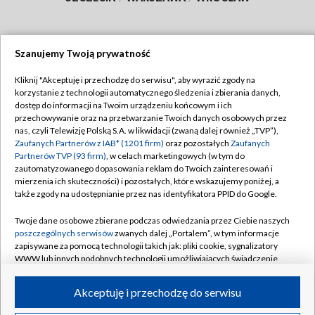
Szanujemy Twoją prywatność
Dołącz do nas:
Kliknij "Akceptuję i przechodzę do serwisu", aby wyrazić zgody na
korzystanie z technologii automatycznego śledzenia i zbierania danych,
TVP
dostęp do informacji na Twoim urządzeniu końcowym i ich
Abonament TVP
przechowywanie oraz na przetwarzanie Twoich danych osobowych przez
Regulamin TVP
nas, czyli Telewizję Polską S.A. w likwidacji (zwaną dalej również „TVP”),
Emisja w TVP
Zaufanych Partnerów z IAB* (1201 firm)
oraz pozostałych
Zaufanych
Polityka prywatności
Partnerów TVP (93 firm)
, w celach marketingowych (w tym do
Centrum informacji TVP
Moje zgody
zautomatyzowanego dopasowania reklam do Twoich zainteresowań i
mierzenia ich skuteczności) i pozostałych, które wskazujemy poniżej, a
Naziemna Telewizja Cyfrowa
Pomoc
także zgody na udostępnianie przez nas identyfikatora PPID do Google.
Sklep TVP
Biuro reklamy
Twoje dane osobowe zbierane podczas odwiedzania przez Ciebie naszych
Rada Programowa
poszczególnych serwisów
zwanych dalej „Portalem”, w tym informacje
Kontakt
zapisywane za pomocą technologii takich jak: pliki cookie, sygnalizatory
System NOS
WWW lub innych podobnych technologii umożliwiających świadczenie
dopasowanych i bezpiecznych usług, personalizację treści oraz reklam,
Informacje o nadawcy
Kanały
udostępnianie funkcji mediów społecznościowych oraz analizowanie
Akceptuję i przechodzę do serwisu
ruchu w Internecie.
Program dla prasy
©2026 Telewizja Polska S.A. w likwidacji