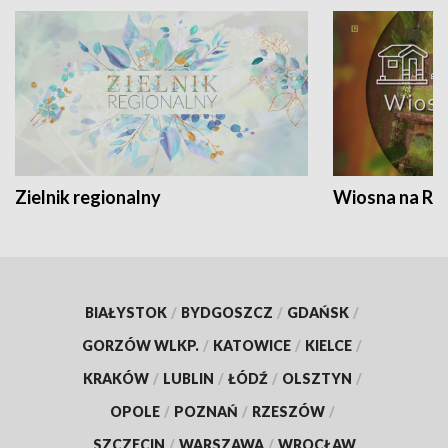
Zielnik regionalny
Wiosna na RO
BIAŁYSTOK
/
BYDGOSZCZ
/
GDAŃSK
/
GORZÓW WLKP.
/
KATOWICE
/
KIELCE
/
KRAKÓW
/
LUBLIN
/
ŁÓDŹ
/
OLSZTYN
/
OPOLE
/
POZNAŃ
/
RZESZÓW
/
SZCZECIN
/
WARSZAWA
/
WROCŁAW