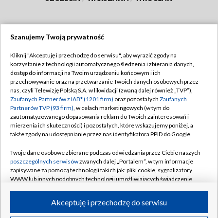
Szanujemy Twoją prywatność
Dołącz do nas:
Kliknij "Akceptuję i przechodzę do serwisu", aby wyrazić zgody na
korzystanie z technologii automatycznego śledzenia i zbierania danych,
TVP
dostęp do informacji na Twoim urządzeniu końcowym i ich
Abonament TVP
przechowywanie oraz na przetwarzanie Twoich danych osobowych przez
Regulamin TVP
nas, czyli Telewizję Polską S.A. w likwidacji (zwaną dalej również „TVP”),
Emisja w TVP
Zaufanych Partnerów z IAB* (1201 firm)
oraz pozostałych
Zaufanych
Polityka prywatności
Partnerów TVP (93 firm)
, w celach marketingowych (w tym do
Centrum informacji TVP
Moje zgody
zautomatyzowanego dopasowania reklam do Twoich zainteresowań i
mierzenia ich skuteczności) i pozostałych, które wskazujemy poniżej, a
Naziemna Telewizja Cyfrowa
Pomoc
także zgody na udostępnianie przez nas identyfikatora PPID do Google.
Sklep TVP
Biuro reklamy
Twoje dane osobowe zbierane podczas odwiedzania przez Ciebie naszych
Rada Programowa
poszczególnych serwisów
zwanych dalej „Portalem”, w tym informacje
Kontakt
zapisywane za pomocą technologii takich jak: pliki cookie, sygnalizatory
System NOS
WWW lub innych podobnych technologii umożliwiających świadczenie
dopasowanych i bezpiecznych usług, personalizację treści oraz reklam,
Informacje o nadawcy
Kanały
udostępnianie funkcji mediów społecznościowych oraz analizowanie
Akceptuję i przechodzę do serwisu
ruchu w Internecie.
Program dla prasy
©2026 Telewizja Polska S.A. w likwidacji