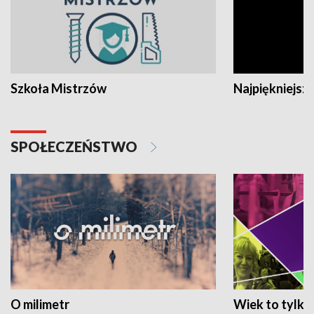
Szkoła Mistrzów
Najpiękniejsze
SPOŁECZEŃSTWO
O milimetr
Wiek to tylko 